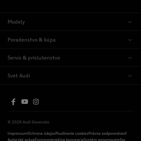
Modely
Poradenstvo & kúpa
Servis & príslušenstvo
Svet Audi
© 2026 Audi Slovensko
Impressum
Ochrana údajov
Používanie cookies
Právna zodpovednosť
Autorské práva
Environmentálna koncepcia
Systém oznamovateľov