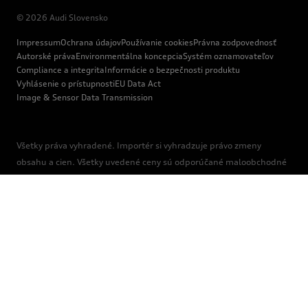
© 2026 Audi Slovensko
Impressum
Ochrana údajov
Používanie cookies
Právna zodpovednosť
Autorské práva
Environmentálna koncepcia
Systém oznamovateľov
Compliance a integrita
Informácie o bezpečnosti produktu
Vyhlásenie o prístupnosti
EU Data Act
Image & Sensor Data Transmission
Všetky práva vyhradené. Importér si vyhradzuje právo zmeny
obsahu a cien. Všetky uvedené ceny sú odporúčané maloobchodné
ceny v € s DPH a majú len informatívny a nezáväzný charakter.
Podrobnosti o ponuke modelov, ich konečných cenách,
špecifikáciách, dostupnosti, dodacích podmienkach a uvedených
doplnkových službách vám poskytne váš autorizovaný predajca
Audi. Zobrazené modely sú len ilustračné a môžu sa líšiť v
jednotlivých detailoch výbavy.