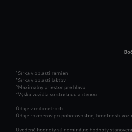
Boč
¹Šírka v oblasti ramien
²Šírka v oblasti lakťov
³Maximálny priestor pre hlavu
⁴Výška vozidla so strešnou anténou
Údaje v milimetroch
Údaje rozmerov pri pohotovostnej hmotnosti vozi
Uvedené hodnoty sú nominálne hodnoty stanovené n