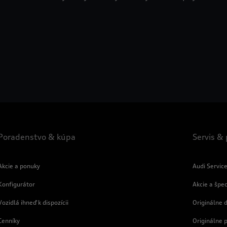
Poradenstvo & kúpa
Servis &
Akcie a ponuky
Audi Servic
Konfigurátor
Akcie a špe
Vozidlá ihneď k dispozícii
Originálne d
Cenníky
Originálne 