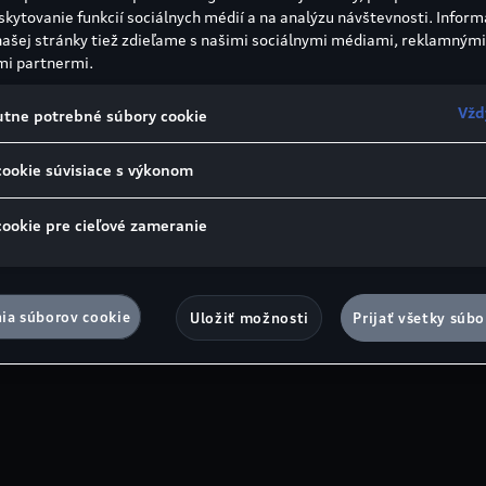
skytovanie funkcií sociálnych médií a na analýzu návštevnosti. Inform
našej stránky tiež zdieľame s našimi sociálnymi médiami, reklamnými
mi partnermi.
Vžd
tne potrebné súbory cookie
cookie súvisiace s výkonom
cookie pre cieľové zameranie
ia súborov cookie
Uložiť možnosti
Prijať všetky súbo