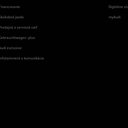
Financovanie
Digitálne sl
Skúšobná jazda
myAudi
Predajná a servisná sieť
Gebrauchtwagen :plus
Audi exclusive
Infotainment a komunikácia