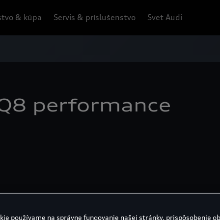
tvo & kúpa
Servis & príslušenstvo
Svet Audi
 Q8 performance
kie používame na správne fungovanie našej stránky, prispôsobenie o