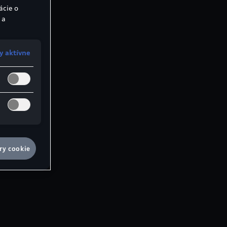
ácie o
 a
y aktívne
ry cookie