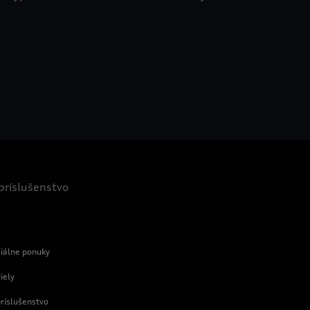
 príslušenstvo
e
ciálne ponuky
iely
príslušenstvo