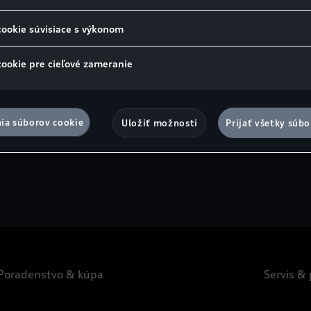
Ideálny tvar, ktorý dodáva funkčnosti interiéru a
N
exteriéru úchvatnú a emotívnu estetiku: Audi
t
cookie súvisiace s výkonom
Tu
vytvára nielen vzrušujúce dizajny, ale aj priestor pre
f
zážitky. Pozrite sa, ako to formuje budúcnosť.
Z
cookie pre cieľové zameranie
Objavte viac
O
ia súborov cookie
Uložiť možnosti
Prijať všetky súbo
Poradenstvo & kúpa
Servis &