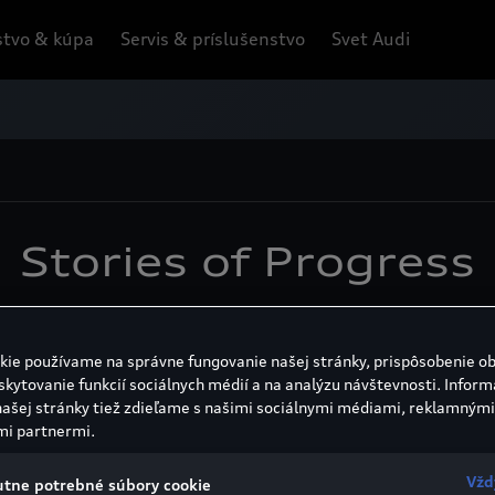
tvo & kúpa
Servis & príslušenstvo
Svet Audi
Stories of Progress
to, umožniť inovácie, odvážne presadiť pokrok,
sť v rôznych oblastiach: od technológie cez diz
kie používame na správne fungovanie našej stránky, prispôsobenie o
Nechajte sa inšpirovať príbehmi pokroku.
skytovanie funkcií sociálnych médií a na analýzu návštevnosti. Inform
našej stránky tiež zdieľame s našimi sociálnymi médiami, reklamnými
mi partnermi.
Dizajn
Vžd
tne potrebné súbory cookie