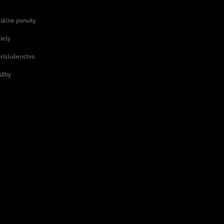
e
ciálne ponuky
iely
príslušenstvo
užby