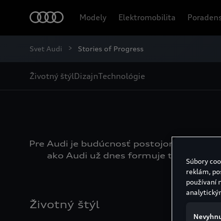
Modely
Elektromobilita
Poradens
Svet Audi
Stories of Progress
Životný štýl
Dizajn
Technológie
Pre Audi je budúcnosť postojom. Znamená 
ako Audi už dnes formuje túto budúcno
Súbory coo
reklám, po
používaní 
analytický
Životný štýl
Nevyhnu