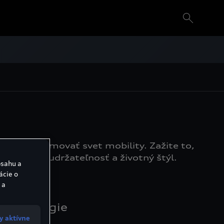
 a tak formovať svet mobility. Zažite to,
ajn až po udržateľnosť a životný štýl.
bsahu a
ácie o
 a
Technológie
y aktívne