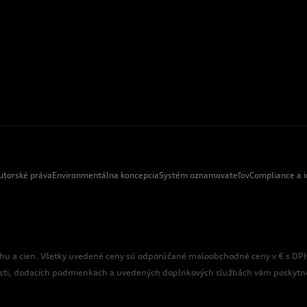
utorské práva
Environmentálna koncepcia
Systém oznamovateľov
Compliance a i
hu a cien. Všetky uvedené ceny sú odporúčané maloobchodné ceny v € s DPH
sti, dodacích podmienkach a uvedených doplnkových službách vám poskytne