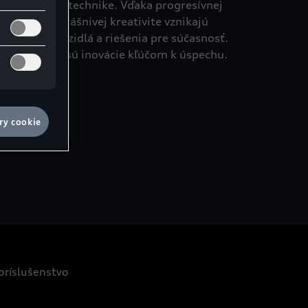
áskok vďaka technike. Vďaka progresívnej
echnológii a vášnivej kreativite vznikajú
ascinujúce vozidlá a riešenia pre súčasnosť.
istite, prečo sú inovácie kľúčom k úspechu.
bjavte viac
ry cookie
 príslušenstvo