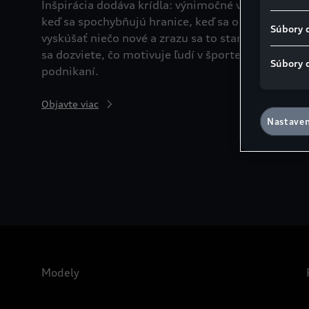
Inšpirácia dodáva krídla: výnimočné veci vznikajú,
keď sa spochybňujú hranice, keď sa odvážime
Súbory 
vyskúšať niečo nové a zrazu sa to stane realitou. 
sa dozviete, čo motivuje ľudí v športe, umení a
Súbory 
podnikaní.
Objavte viac
Nastaven
Modely