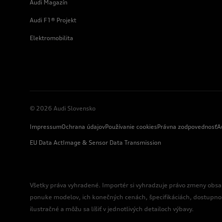
Audi Magazín
Audi F1® Projekt
Elektromobilita
© 2026 Audi Slovensko
Impressum
Ochrana údajov
Používanie cookies
Právna zodpovednosť
A
EU Data Act
Image & Sensor Data Transmission
Všetky práva vyhradené. Importér si vyhradzuje právo zmeny obsa
ponuke modelov, ich konečných cenách, špecifikáciách, dostupno
ilustračné a môžu sa líšiť v jednotlivých detailoch výbavy.