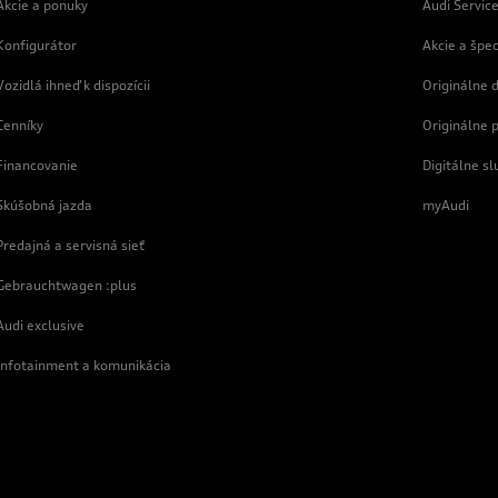
Akcie a ponuky
Audi Servic
Konfigurátor
Akcie a špe
Vozidlá ihneď k dispozícii
Originálne d
Cenníky
Originálne 
Financovanie
Digitálne sl
Skúšobná jazda
myAudi
Predajná a servisná sieť
Gebrauchtwagen :plus
Audi exclusive
Infotainment a komunikácia