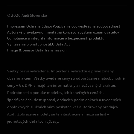
© 2026 Audi Slovensko
Impressum
Ochrana údajov
Používanie cookies
Právna zodpovednosť
Autorské práva
Environmentálna koncepcia
Systém oznamovateľov
Compliance a integrita
Informácie o bezpečnosti produktu
Vyhlásenie o prístupnosti
EU Data Act
Image & Sensor Data Transmission
Všetky práva vyhradené. Importér si vyhradzuje právo zmeny
obsahu a cien. Všetky uvedené ceny sú odporúčané maloobchodné
ceny v € s DPH a majú len informatívny a nezáväzný charakter.
Podrobnosti o ponuke modelov, ich konečných cenách,
špecifikáciách, dostupnosti, dodacích podmienkach a uvedených
doplnkových službách vám poskytne váš autorizovaný predajca
Audi. Zobrazené modely sú len ilustračné a môžu sa líšiť v
jednotlivých detailoch výbavy.