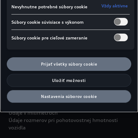
Vždy aktívne
Nevyhnutne potrebné súbory cookie
Súbory cookie súvisiace s výkonom
Súbory cookie pre cieľové zameranie
Bočný pohľad
Pohľad zhora
Pohľad 
Prijať všetky súbory cookie
*Bez strešnej antény sa výška vozidla zníži o 31
mm
Uložiť možnosti
**Maximálny priestor pre hlavu
***Šírka v oblasti ramien
Nastavenia súborov cookie
****Šírka v oblasti lakťov
Údaje v milimetroch
Údaje rozmerov pri pohotovostnej hmotnosti
vozidla