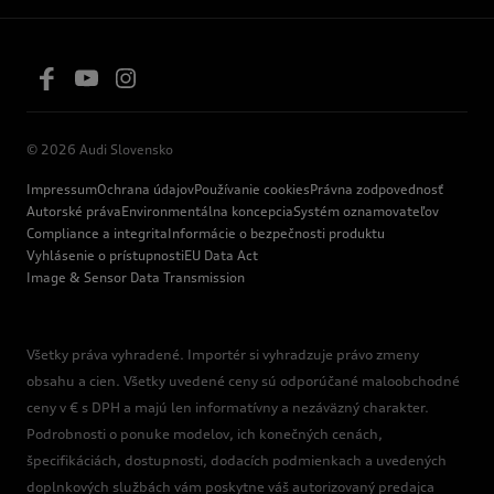
© 2026 Audi Slovensko
Impressum
Ochrana údajov
Používanie cookies
Právna zodpovednosť
Autorské práva
Environmentálna koncepcia
Systém oznamovateľov
Compliance a integrita
Informácie o bezpečnosti produktu
Vyhlásenie o prístupnosti
EU Data Act
Image & Sensor Data Transmission
Všetky práva vyhradené. Importér si vyhradzuje právo zmeny
obsahu a cien. Všetky uvedené ceny sú odporúčané maloobchodné
ceny v € s DPH a majú len informatívny a nezáväzný charakter.
Podrobnosti o ponuke modelov, ich konečných cenách,
špecifikáciách, dostupnosti, dodacích podmienkach a uvedených
doplnkových službách vám poskytne váš autorizovaný predajca