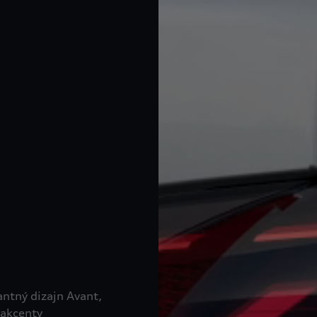
ntný dizajn Avant,
 akcenty