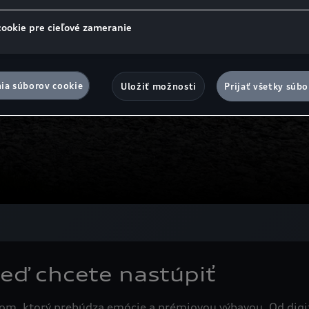
cookie pre cieľové zameranie
ia súborov cookie
Uložiť možnosti
Prijať všetky súbo
eď chcete nastúpiť
m, ktorý prebúdza emócie a prémiovou výbavou. Od digi