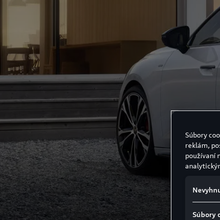
Súbory coo
reklám, po
používaní 
analytický
Nevyhnu
Súbory 