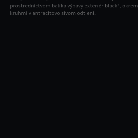
prostredníctvom balíka výbavy exteriér black⁴, okrem
kruhmi v antracitovo sivom odtieni.