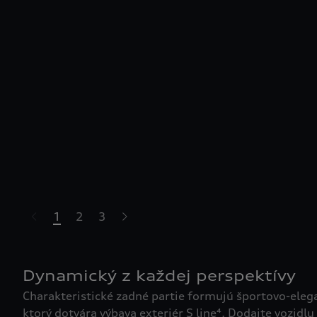
1
2
3
Dynamický z každej perspektívy
Charakteristické zadné partie formujú športovo-elega
ktorý dotvára výbava exteriér S line⁴. Dodajte vozidlu