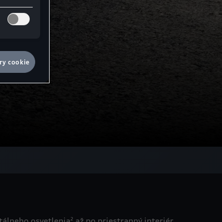
ry cookie
tálneho osvetlenia
až po priestranný interiér.
2