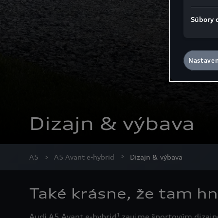
Súbory 
Nastaven
Dizajn & výbava
A5
A5 Avant e-hybrid
Dizajn & výbava
Také krásne, že tam hn
Audi A5 Avant e-hybrid
zaujme športovým dizajno
1