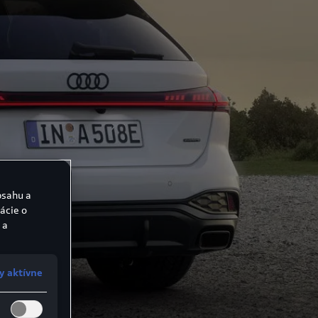
bsahu a
ácie o
 a
y aktívne