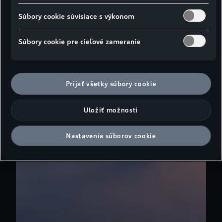
Objavte fascinujúcu svetelnú technológiu Audi s
Súbory cookie súvisiace s výkonom
individuálne voliteľnými svetelnými podpismi
,
1
funkciou Coming Home/Leaving Home
a
1
Súbory cookie pre cieľové zameranie
digitálnymi zadnými svetlami OLED
.
1
Prijať všetky súbory cookie
Uložiť možnosti
Nastavenia súborov cookie