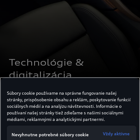
Technológie &
digitalizácia
Súbory cookie používame na správne fungovanie našej
Technológie & digitalizácia
stránky, prispôsobenie obsahu a reklám, poskytovanie funkcií
sociálnych médií a na analýzu návštevnosti. Informácie o
používaní našej stránky tiež zdieľame s našimi sociálnymi
Umenie svetelnej
médiami, reklamnými a analytickými partnermi.
technológie pre cestu
Vždy aktívne
Nevyhnutne potrebné súbory cookie