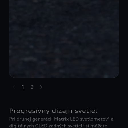
1
2
t-highlights.skipLinkText__
Progresívny dizajn svetiel
Pri druhej generácii Matrix LED svetlometov¹ a
digitálnych OLED zadných svetiel¹ si môžete