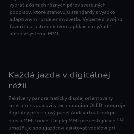
vybrať z ôsmich rôznych párov svetelných
podpisov, ktoré stanovujú štandardy s vysoko
adaptívnym rozdelením svetla. Vyberte si svojho
favorita prostredníctvom aplikácie myAudi⁴
alebo v systéme MMI.
Každá jazda v digitálnej
réžii
Zakrivený panoramatický displej orientovaný
smerom k vodičovi s technológiou OLED integruje
digitálny prístrojový panel Audi virtual cockpit
plus a MMI touch. Displej MMI pre cestujúcich
1,2,3
umožňuje spolujazdcovi asistovať vodičovi pri