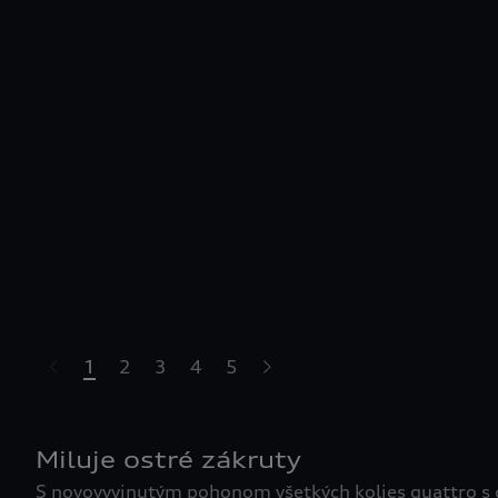
1
2
3
4
5
Miluje ostré zákruty
S novovyvinutým pohonom všetkých kolies quattro s