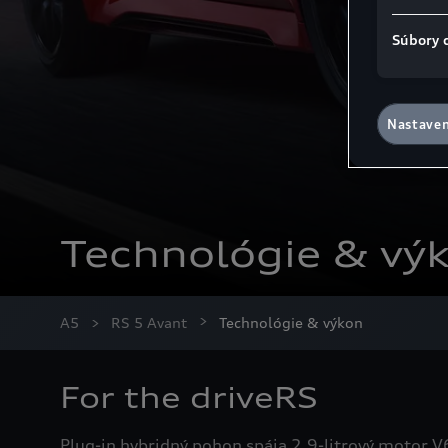
Súbory 
Nastaven
Technológie & vý
A5
RS 5 Avant
Technológie & výkon
For the driveRS
Plug-in hybridný pohon spája 2,9-litrový motor V