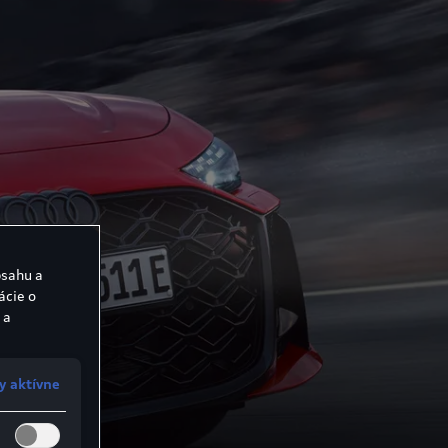
bsahu a
ácie o
 a
y aktívne