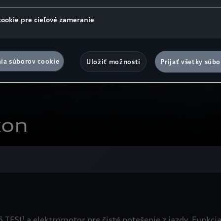
cookie pre cieľové zameranie
ia súborov cookie
Uložiť možnosti
Prijať všetky súbo
kon
6 TFSI
a elektromotor pre čisté potešenie z jazdy. Funkci
1