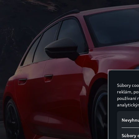
Súbory coo
reklám, po
používaní 
analytický
Nevyhnu
Súbory 