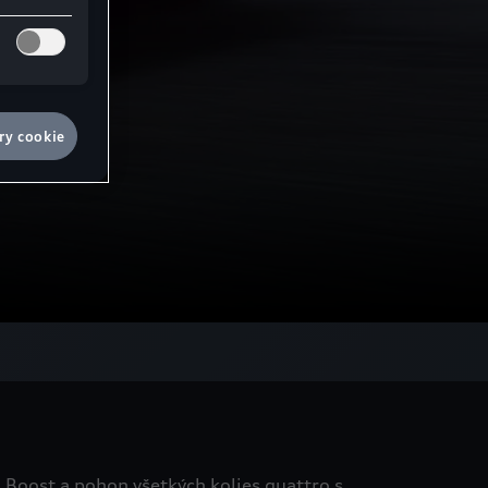
ry cookie
a Boost a pohon všetkých kolies quattro s