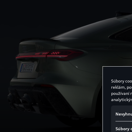
Súbory coo
reklám, po
používaní 
analytický
Nevyhnu
Súbory 