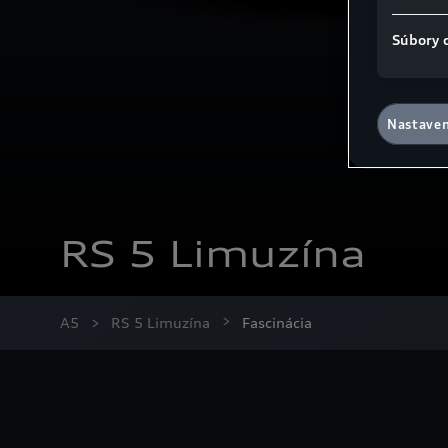
Súbory 
Nastaven
RS 5 Limuzína
A5
RS 5 Limuzína
Fascinácia