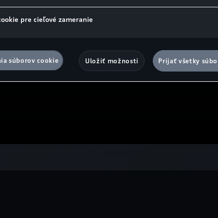
cookie pre cieľové zameranie
ia súborov cookie
Uložiť možnosti
Prijať všetky súbo