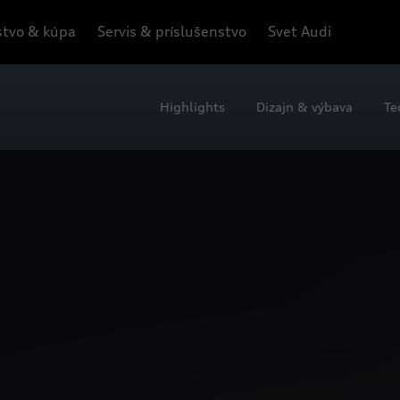
tvo & kúpa
Servis & príslušenstvo
Svet Audi
Highlights
Dizajn & výbava
Te