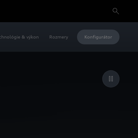
chnológie & výkon
Rozmery
Konfigurátor