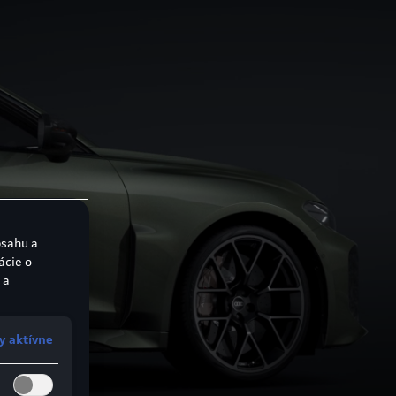
bsahu a
ácie o
 a
y aktívne