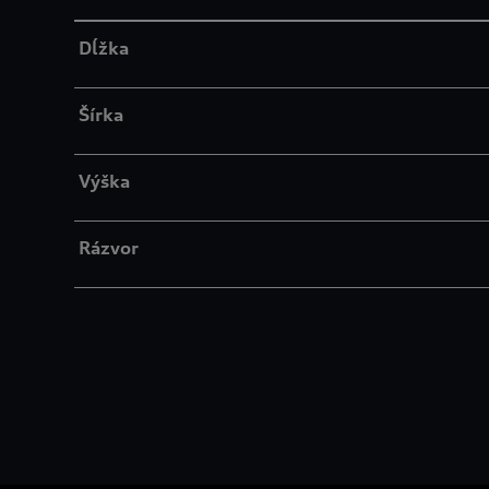
Dĺžka
Šírka
Výška
Rázvor