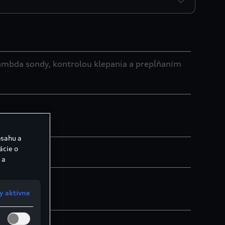
ambda sondy, kontrolou klepania a prepĺňaním
bsahu a
ácie o
 a
y aktívne