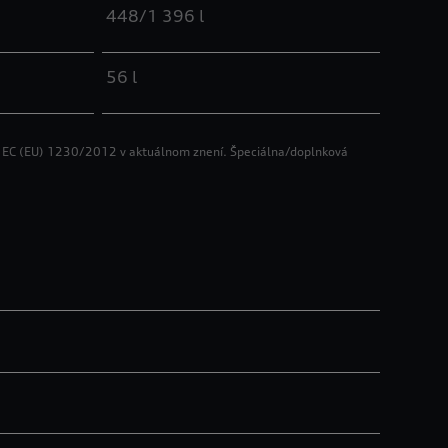
448/1 396 l
56 l
e EC (EU) 1230/2012 v aktuálnom znení. Špeciálna/doplnková