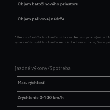
Objem batožinového priestoru
Objem palivovej nádrže
* Hmotnosť zahŕňa hmotnosť vozidla s naplnenými palivovými nádrž
výbava môže zvýšiť hmotnosť a koeficient odporu vzduchu, čím sa pr
Jazdné výkony/Spotreba
Max. rýchlosť
Zrýchlenie 0-100 km/h