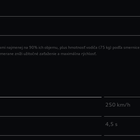
ami najmenej na 90% ich objemu, plus hmotnosť vodiča (75 kg) podľa smernic
imerane zníži užitočné zaťaženie a maximálna rýchlosť.
250 km/h
4,5 s