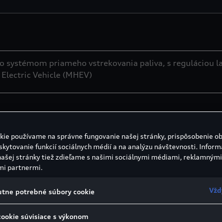
o systémom priameho vstrekovania paliva, s reguláciou l
Electric Vehicle (MHEV)
kie používame na správne fungovanie našej stránky, prispôsobenie o
skytovanie funkcií sociálnych médií a na analýzu návštevnosti. Inform
našej stránky tiež zdieľame s našimi sociálnymi médiami, reklamnými
mi partnermi.
Vžd
tne potrebné súbory cookie
cookie súvisiace s výkonom
n⁻¹