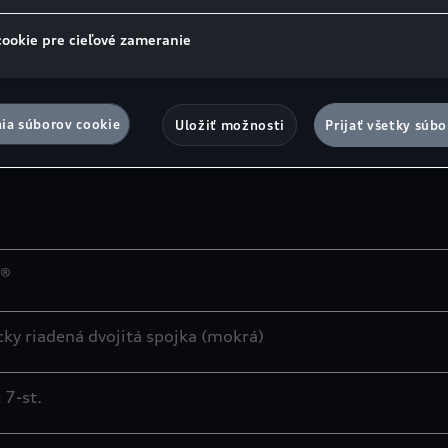
cookie pre cieľové zameranie
lter pevných častíc benzínu
ia súborov cookie
Uložiť možnosti
Prijať všetky súbo
o®
cky riadená dvojitá spojka (mokrá)
 7-st.