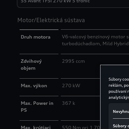
Motor/Elektrická sústava
V6-valcový benzínový motor s
Druh motora
turbodúchadlom, Mild Hybrid 
Zdvihový
2995 ccm
objem
Súbory coo
Max. výkon
270 kW
reklám, po
používaní 
analytický
Max. Power in
367 k
PS
Nevyhnu
Súbory 
Max. krútiaci
550 Nm pri 1 700 - 4 000 mi