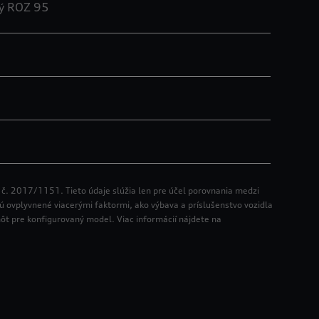
ný ROZ 95
 č. 2017/1151. Tieto údaje slúžia len pre účel porovnania medzi
 sú ovplyvnené viacerými faktormi, ako výbava a príslušenstvo vozidla
nôt pre konfigurovaný model. Viac informácií nájdete na