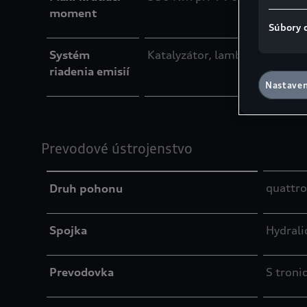
moment
Súbory 
Systém
Katalyzátor, lambda sonda, fi
riadenia emisií
Nastaven
Prevodové ústrojenstvo
quattr
Druh pohonu
Spojka
Hydrali
Prevodovka
S tronic