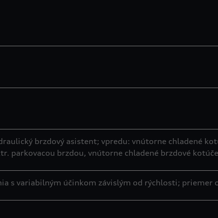
raulický brzdový asistent; vpredu: vnútorne chladené ko
ktr. parkovacou brzdou, vnútorne chladené brzdové kotúč
ia s variabilným účinkom závislým od rýchlosti; priemer 