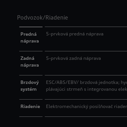
Podvozok/Riadenie
5-prvková predná náprava
Predná
náprava
Zadná
5-prvková zadná náprava
náprava
Brzdový
ESC/ABS/EBV/ brzdová jednotka; hyd
systém
plávajúci strmeň s integrovanou ele
Riadenie
Elektromechanický posilňovač riaden