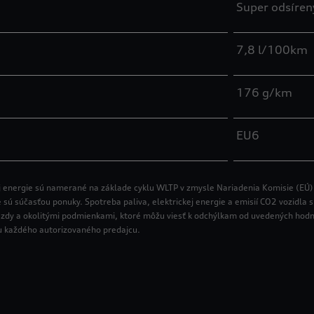
Super odsíre
7,8 l/100km
176 g/km
EU6
ej energie sú namerané na základe cyklu WLTP v zmysle Nariadenia Komisie (EÚ)
ie sú súčasťou ponuky. Spotreba paliva, elektrickej energie a emisií CO2 vozidla
om jazdy a okolitými podmienkami, ktoré môžu viesť k odchýlkam od uvedených hod
 u každého autorizovaného predajcu.