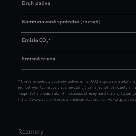
Druh paliva
Kombinovaná spotreba (rozsah)
Emisie CO₂*
Emisná trieda
* Uvedené hodnoty spotreby paliva, emisií CO2 a spotreby elektrick
jednotlivými typmi vozidiel a nevzťahujú sa na jednotlivé vozidlo a n
(napr. širšie pneumatiky, klimatizácia, strešný nosič), ale aj štýl
https://www.audi.sk/servis-a-prislusenstvo/audi-servis/wltp, alebo
Rozmery