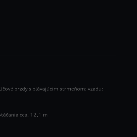
túčové brzdy s plávajúcim strmeňom; vzadu:
e
otáčania cca. 12,1 m