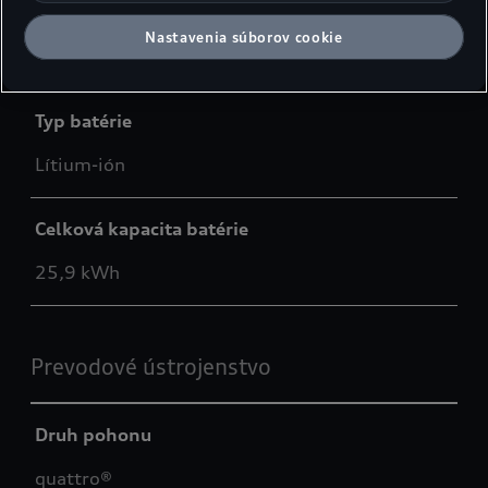
Celkový krútiaci moment
Nastavenia súborov cookie
450 Nm
Typ batérie
Lítium-ión
Celková kapacita batérie
25,9 kWh
Prevodové ústrojenstvo
Druh pohonu
quattro®