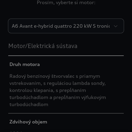
Prosím, vyberte si motor:
Engines
Motor/Elektrická sústava
Druh motora
Radový benzínový štvorvalec s priamym
vstrekovaním, s reguláciou lambda sondy,
kontrolou klepania, s prepĺňaním
turbodúchadlom a prepĺňaním výfukovým
turbodúchadlom
Zdvihový objem