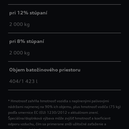
pri 12% stúpaní
2 000 kg
pri 8% stúpaní
2 000 kg
Objem batožinového priestoru
404/1 423 l
* Hmotnosť zahŕňa hmotnosť vozidla s naplnenými palivovými
nádržami najmenej na 90% ich objemu, plus hmotnosť vodiča (75 kg)
podľa smernice EC (EU) 1230/2012 v aktuálnom znení.
Špeciálna/doplnková výbava môže zvýšiť hmotnosť a koeficient
odporu vzduchu, čím sa primerane zníži užitočné zaťaženie a