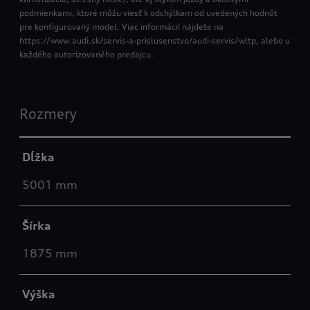
podmienkami, ktoré môžu viesť k odchýlkam od uvedených hodnôt
pre konfigurovaný model. Viac informácií nájdete na
https://www.audi.sk/servis-a-prislusenstvo/audi-servis/wltp, alebo u
každého autorizovaného predajcu.
Rozmery
Dĺžka
5001 mm
Šírka
1875 mm
Výška