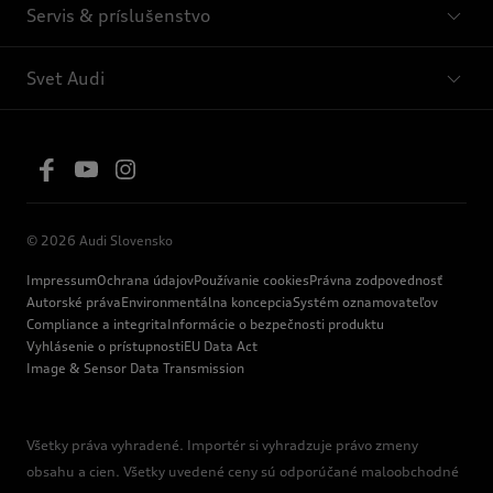
Servis & príslušenstvo
Svet Audi
© 2026 Audi Slovensko
Impressum
Ochrana údajov
Používanie cookies
Právna zodpovednosť
Autorské práva
Environmentálna koncepcia
Systém oznamovateľov
Compliance a integrita
Informácie o bezpečnosti produktu
Vyhlásenie o prístupnosti
EU Data Act
Image & Sensor Data Transmission
Všetky práva vyhradené. Importér si vyhradzuje právo zmeny
obsahu a cien. Všetky uvedené ceny sú odporúčané maloobchodné