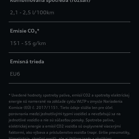
Kombinovaná spotreba (rozsah)
2,1 - 2,5 l/100km
Emisie CO₂*
151 - 55 g/km
Emisná trieda
EU6
* Uvedené hodnoty spotreby paliva, emisií CO2 a spotreby elektrickej
energie sú namerané na základe cyklu WLTP v zmysle Nariadenia
Komisie (EÚ) č. 2017/1151. Tieto údaje slúžia len pre účel
porovnania medzi jednotlivými typmi vozidiel a nevzťahujú sa na
jednotlivé vozidlo a nie sú súčasťou ponuky. Spotreba paliva,
elektrickej energie a emisií CO2 vozidla sú ovplyvnené viacerými
faktormi, ako výbava a príslušenstvo vozidla (napr. širšie pneumatiky,
klimatizácia, strešný nosič), ale aj štýlom jazdy a okolitými