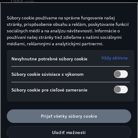
1984 ccm
Súbory cookie používame na správne fungovanie našej
Max. výkon
stránky, prispôsobenie obsahu a reklám, poskytovanie funkcií
sociálnych médií a na analýzu návštevnosti. Informácie o
185 kW
používaní našej stránky tiež zdieľame s našimi sociálnymi
médiami, reklamnými a analytickými partnermi.
Max. Power in PS
Vždy aktívne
Nevyhnutne potrebné súbory cookie
299 k
Súbory cookie súvisiace s výkonom
Max. krútiaci moment
Súbory cookie pre cieľové zameranie
450 Nm
Elektrický krútiaci moment
Prijať všetky súbory cookie
350 Nm
Uložiť možnosti