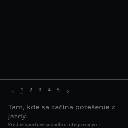
1
2
3
4
5
Tam, kde sa začína potešenie z
Di
Na 
jazdy.
plu
s
Predné športové sedadlá s integrovanými