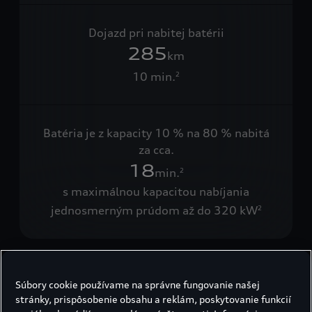
Dojazd pri nabitej batérii
285
km
10 min.
2
Batéria je z kapacity 10 % na 80 % nabitá
za cca.
18
min.
2
s maximálnou kapacitou nabíjania
jednosmerným prúdom až do 320 kW
2
Súbory cookie používame na správne fungovanie našej
Elektrina. Línie. Tvar
stránky, prispôsobenie obsahu a reklám, poskytovanie funkcií