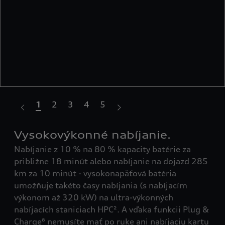
1
2
3
4
5
Vysokovýkonné nabíjanie.
Ve
tup
Nabíjanie z 10 % na 80 % kapacity batérie za
Čis
 29
približne 18 minút alebo nabíjanie na dojazd 285
622
km za 10 minút - vysokonapäťová batéria
ces
umožňuje takéto časy nabíjania (s nabíjacím
výkonom až 320 kW) na ultra-výkonných
nabíjacích staniciach HPC². A vďaka funkcii Plug &
Charge⁸ nemusíte mať po ruke ani nabíjaciu kartu