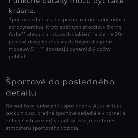
Funkčné detaily môžu byť také
Šp
Šir
krásne.
eho
pre
Športová silueta zabezpečuje mimoriadne dobrú
nár
aerodynamiku. Kryty spätných zrkadiel v čiernej
špo
farbe¹¹ alebo z uhlíkových vlákien¹¹ a čierne 20-
chl
palcové disky kolies s viaclúčovým dizajnom
ten
modelov S¹¹,¹⁷ dotvárajú dynamický bočný
pohľad.
Športové do posledného
detailu
Na vodiča orientované usporiadanie Audi virtual
cockpit plus, predné športové sedadlá a v hornej a
dolnej časti zrezaný volant vytvárajú v interiéri
atmosféru športového vozidla.