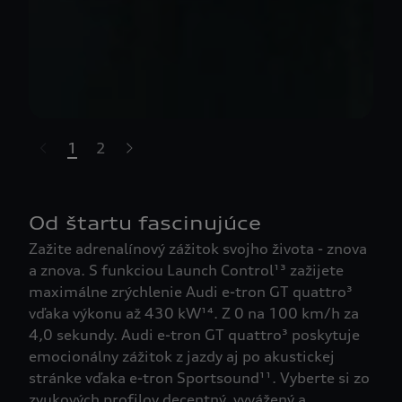
1
2
t-highlights.skipLinkText__
Od štartu fascinujúce
Zažite adrenalínový zážitok svojho života - znova
a znova. S funkciou Launch Control¹³ zažijete
maximálne zrýchlenie Audi e-tron GT quattro³
vďaka výkonu až 430 kW¹⁴. Z 0 na 100 km/h za
4,0 sekundy. Audi e-tron GT quattro³ poskytuje
emocionálny zážitok z jazdy aj po akustickej
stránke vďaka e-tron Sportsound¹¹. Vyberte si zo
zvukových profilov decentný, vyvážený a