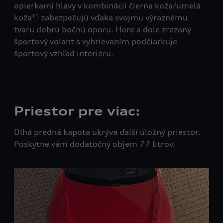
nav
opierkami hlavy v kombinácii čierna koža/umelá
inf
koža¹¹ zabezpečujú vďaka svojmu výraznému
bat
tvaru dobrú bočnú oporu. Hore a dole zrezaný
voz
športový volant s vyhrievaním podčiarkuje
športový vzhľad interiéru.
Priestor pre viac:
Dlhá predná kapota ukrýva ďalší úložný priestor.
Poskytne vám dodatočný objem 77 litrov.