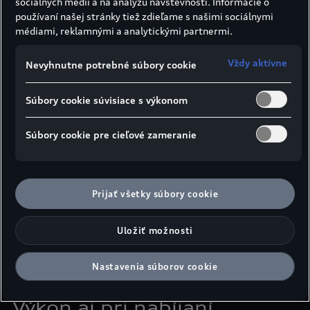
sociálnych médií a na analýzu návštevnosti. Informácie o
Tešte sa na vstup do modelového radu e-tron GT.
používaní našej stránky tiež zdieľame s našimi sociálnymi
Zažite vysoký výkon a vzrušujúcu jazdnú dynamiku.
médiami, reklamnými a analytickými partnermi.
Vysoký nabíjací výkon, veľký dojazd a silný pohon sa
spájajú v novom modeli Audi e-tron GT quattro
.
3
Vždy aktívne
Nevyhnutne potrebné súbory cookie
Súbory cookie súvisiace s výkonom
Súbory cookie pre cieľové zameranie
Prijať všetky súbory cookie
Uložiť možnosti
Nastavenia súborov cookie
Výkon aj pri nabíjaní