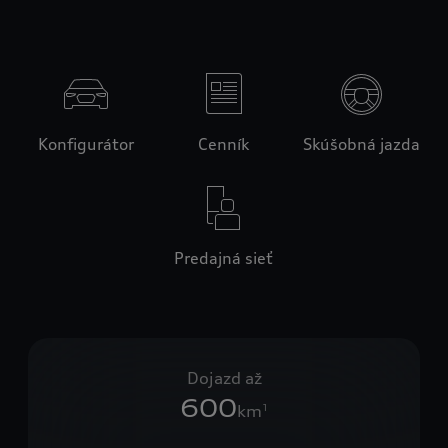
Konfigurátor
Cenník
Skúšobná jazda
Predajná sieť
Dojazd až
600
km
1