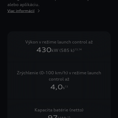
alebo aplikáciu.
Viac informácií
Výkon v režime launch control až
430
kW (585 k)
13,14
Zrýchlenie (0-100 km/h) v režime launch
control až
4,0
s
13
Kapacita batérie (netto)
97
15