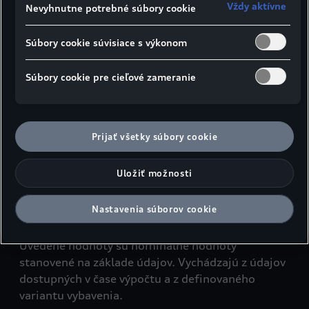
Vždy aktívne
Nevyhnutne potrebné súbory cookie
Súbory cookie súvisiace s výkonom
Bočný pohľad
Pohľad zhora
Pohľad 
Súbory cookie pre cieľové zameranie
¹Šírka v oblasti ramien
²Šírka v oblasti lakťov
Prijať všetky súbory cookie
³Maximálny priestor pre hlavu
Uložiť možnosti
Údaje v milimetroch
Údaje rozmerov pri pohotovostnej hmotnosti
Nastavenia súborov cookie
vozidla
Uvedené hodnoty sú nominálne hodnoty
stanovené na základe údajov. Vychádzajú z údajov
dostupných v čase výpočtu a z definovaného
variantu vybavenia.