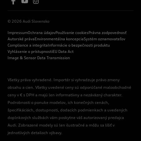
© 2026 Audi Slovensko
Impressum
Ochrana údajov
Používanie cookies
Právna zodpovednosť
Autorské práva
Environmentálna koncepcia
Systém oznamovateľov
Compliance a integrita
Informácie o bezpečnosti produktu
Vyhlásenie o prístupnosti
EU Data Act
Image & Sensor Data Transmission
Všetky práva vyhradené. Importér si vyhradzuje právo zmeny
obsahu a cien. Všetky uvedené ceny sú odporúčané maloobchodné
ceny v € s DPH a majú len informatívny a nezáväzný charakter.
Podrobnosti o ponuke modelov, ich konečných cenách,
špecifikáciách, dostupnosti, dodacích podmienkach a uvedených
doplnkových službách vám poskytne váš autorizovaný predajca
Audi. Zobrazené modely sú len ilustračné a môžu sa líšiť v
jednotlivých detailoch výbavy.