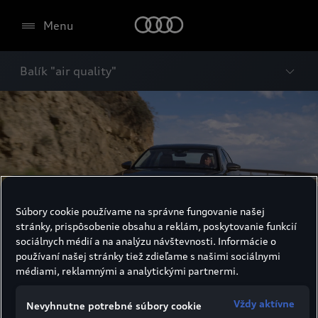
Menu
Balík "air quality"
Súbory cookie používame na správne fungovanie našej
stránky, prispôsobenie obsahu a reklám, poskytovanie funkcií
sociálnych médií a na analýzu návštevnosti. Informácie o
používaní našej stránky tiež zdieľame s našimi sociálnymi
médiami, reklamnými a analytickými partnermi.
Balík „air quality“
Vždy aktívne
Nevyhnutne potrebné súbory cookie