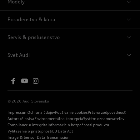
Modely
Poradenstvo & kúpa
Servis & príslušenstvo
Svet Audi
© 2026 Audi Slovensko
Impressum
Ochrana údajov
Používanie cookies
Právna zodpovednosť
Autorské práva
Environmentálna koncepcia
Systém oznamovateľov
Compliance a integrita
Informácie o bezpečnosti produktu
Vyhlásenie o prístupnosti
EU Data Act
Image & Sensor Data Transmission