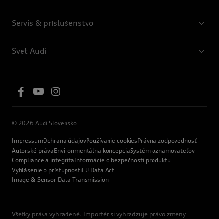
Servis & príslušenstvo
Svet Audi
© 2026 Audi Slovensko
Impressum
Ochrana údajov
Používanie cookies
Právna zodpovednosť
Autorské práva
Environmentálna koncepcia
Systém oznamovateľov
Compliance a integrita
Informácie o bezpečnosti produktu
Vyhlásenie o prístupnosti
EU Data Act
Image & Sensor Data Transmission
Všetky práva vyhradené. Importér si vyhradzuje právo zmeny