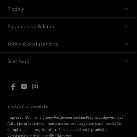
Modely
Poradenstvo & kúpa
Servis & príslušenstvo
Svet Audi
© 2026 Audi Slovensko
Impressum
Ochrana údajov
Používanie cookies
Právna zodpovednosť
Autorské práva
Environmentálna koncepcia
Systém oznamovateľov
Compliance a integrita
Informácie o bezpečnosti produktu
Vyhlásenie o prístupnosti
EU Data Act