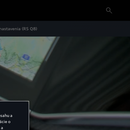
 nastavenia (RS Q8)
bsahu a
ácie o
 a