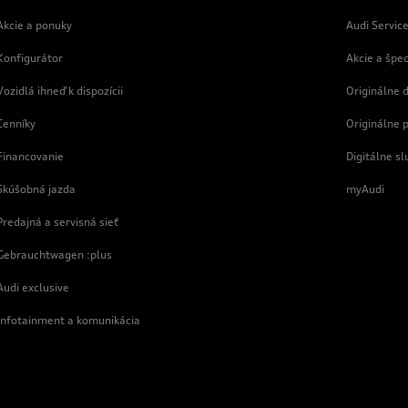
Akcie a ponuky
Audi Servic
Konfigurátor
Akcie a špe
Vozidlá ihneď k dispozícii
Originálne d
Cenníky
Originálne 
Financovanie
Digitálne sl
Skúšobná jazda
myAudi
Predajná a servisná sieť
Gebrauchtwagen :plus
Audi exclusive
Infotainment a komunikácia