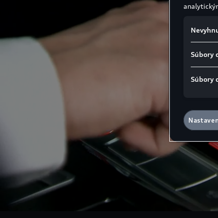
analytický
Nevyhnu
Súbory 
Súbory 
Nastaven