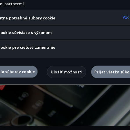
mi partnermi.
Vžd
tne potrebné súbory cookie
cookie súvisiace s výkonom
cookie pre cieľové zameranie
ia súborov cookie
Uložiť možnosti
Prijať všetky súbo