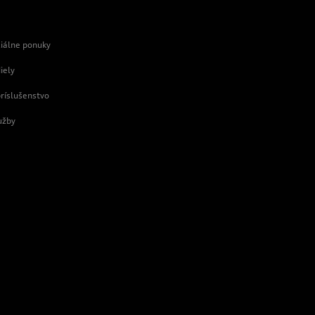
e
ciálne ponuky
iely
príslušenstvo
užby