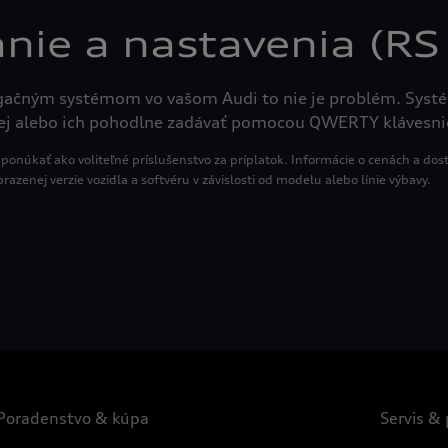
anie a nastavenia (RS
vigačným systémom vo vašom Audi to nie je problém. Syst
lej alebo ich pohodlne zadávať pomocou QWERTY klávesni
ponúkať ako voliteľné príslušenstvo za príplatok. Informácie o cenách a dos
brazenej verzie vozidla a softvéru v závislosti od modelu alebo línie výbavy.
Poradenstvo & kúpa
Servis &