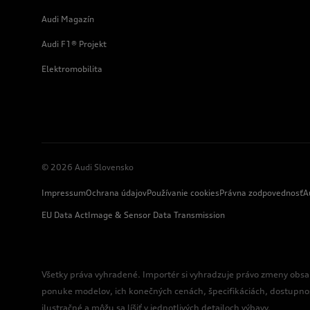
Audi Magazín
Audi F1® Projekt
Elektromobilita
© 2026 Audi Slovensko
Impressum
Ochrana údajov
Používanie cookies
Právna zodpovednosť
A
EU Data Act
Image & Sensor Data Transmission
Všetky práva vyhradené. Importér si vyhradzuje právo zmeny obsa
ponuke modelov, ich konečných cenách, špecifikáciách, dostupno
ilustračné a môžu sa líšiť v jednotlivých detailoch výbavy.