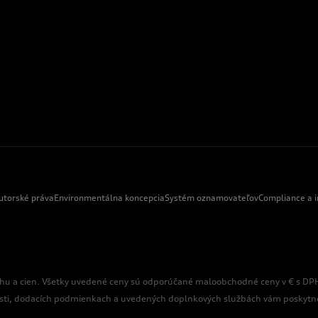
utorské práva
Environmentálna koncepcia
Systém oznamovateľov
Compliance a i
hu a cien. Všetky uvedené ceny sú odporúčané maloobchodné ceny v € s DPH
sti, dodacích podmienkach a uvedených doplnkových službách vám poskytne