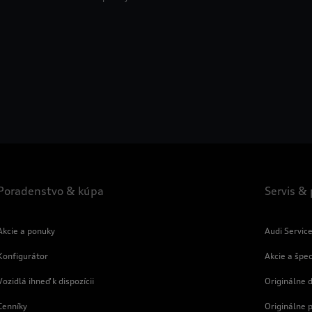
Poradenstvo & kúpa
Servis &
Akcie a ponuky
Audi Servic
Konfigurátor
Akcie a špe
Vozidlá ihneď k dispozícii
Originálne d
Cenníky
Originálne 