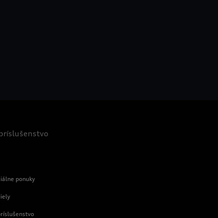
 príslušenstvo
e
ciálne ponuky
iely
príslušenstvo