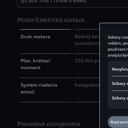
Motor/Elektrická sústava
Radový benzínový štvor
Druh motora
Súbory coo
turbodúchadlom
reklám, po
používaní 
analytický
Max. krútiaci
250 Nm pri 1 500 - 3 5
moment
Nevyhnu
Súbory 
Systém riadenia
Katalyzátor v blízkosti
emisií
Súbory 
Nastaven
Prevodové ústrojenstvo