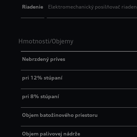
Riadenie
Elektromechanický posilňovač riadeni
Hmotnosti/Objemy
Nebrzdený príves
pri 12% stúpaní
pri 8% stúpaní
Objem batožinového priestoru
Objem palivovej nádrže