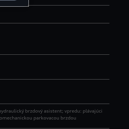
raulický brzdový asistent; vpredu: plávajúci
tromechanickou parkovacou brzdou