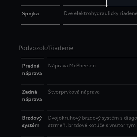
Dve elektrohydraulicky riaden
Spojka
Podvozok/Riadenie
Náprava McPherson
Predná
náprava
Zadná
Štvorprvková náprava
náprava
Brzdový
Dvojokruhový brzdový systém s diago
systém
strmeň, brzdové kotúče s vnútorným 