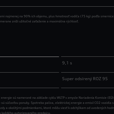
ami najmenej na 90% ich objemu, plus hmotnosť vodiča (75 kg) podľa smernic
imerane zníži užitočné zaťaženie a maximálna rýchlosť.
9,1 s
Super odsírený ROZ 95
ej energie sú namerané na základe cyklu WLTP v zmysle Nariadenia Komisie (EÚ)
ie sú súčasťou ponuky. Spotreba paliva, elektrickej energie a emisií CO2 vozidla
om jazdy a okolitými podmienkami, ktoré môžu viesť k odchýlkam od uvedených hod
 u každého autorizovaného predajcu.