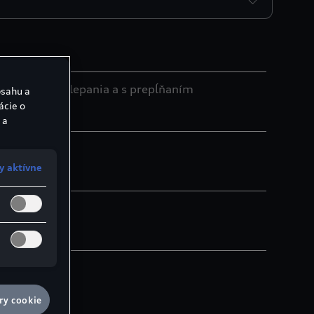
 kontrolou klepania a s prepĺňaním
bsahu a
ácie o
 a
y aktívne
ry cookie