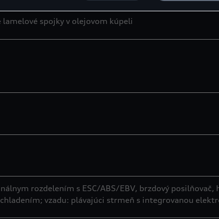
é lamelové spojky v olejovom kúpeli
nálnym rozdelením s ESC/ABS/EBV, brzdový posilňovač, hyd
chladením; vzadu: plávajúci strmeň s integrovanou elek