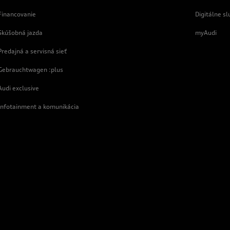
Financovanie
Digitálne sl
Skúšobná jazda
myAudi
Predajná a servisná sieť
Gebrauchtwagen :plus
Audi exclusive
Infotainment a komunikácia