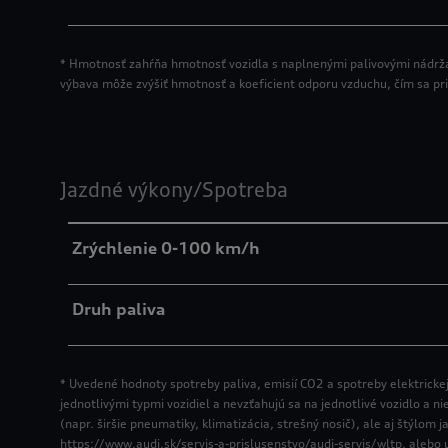
* Hmotnosť zahŕňa hmotnosť vozidla s naplnenými palivovými nádrž
výbava môže zvýšiť hmotnosť a koeficient odporu vzduchu, čím sa pr
Jazdné výkony/Spotreba
Zrýchlenie 0-100 km/h
Druh paliva
* Uvedené hodnoty spotreby paliva, emisií CO2 a spotreby elektrick
jednotlivými typmi vozidiel a nevzťahujú sa na jednotlivé vozidlo a n
(napr. širšie pneumatiky, klimatizácia, strešný nosič), ale aj štýl
https://www.audi.sk/servis-a-prislusenstvo/audi-servis/wltp, alebo