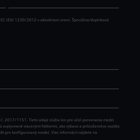
e EC (EU) 1230/2012 v aktuálnom znení. Špeciálna/doplnková
 č. 2017/1151. Tieto údaje slúžia len pre účel porovnania medzi
 sú ovplyvnené viacerými faktormi, ako výbava a príslušenstvo vozidla
nôt pre konfigurovaný model. Viac informácií nájdete na