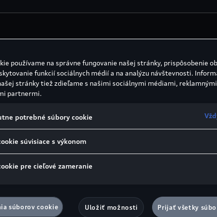
valec s priamym vstrekovaním, s reguláciou lambda sondy,
kie používame na správne fungovanie našej stránky, prispôsobenie o
skytovanie funkcií sociálnych médií a na analýzu návštevnosti. Inform
našej stránky tiež zdieľame s našimi sociálnymi médiami, reklamnými
mi partnermi.
00 min⁻¹
Vžd
tne potrebné súbory cookie
cookie súvisiace s výkonom
 motora, lambda sonda, filter pevných častí benzínu
cookie pre cieľové zameranie
ia súborov cookie
Uložiť možnosti
Prijať všetky súbo