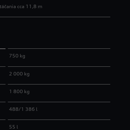
otáčania cca 11,8 m
750 kg
2 000 kg
1 800 kg
488/1 386 l
55 l