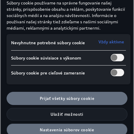
Súbory cookie používame na správne fungovanie našej
Max. Power in PS
stránky, prispôsobenie obsahu a reklám, poskytovanie funkcií
sociálnych médií a na analýzu návštevnosti. Informácie o
204 k
používaní našej stránky tiež zdieľame s našimi sociálnymi
médiami, reklamnými a analytickými partnermi.
Max. krútiaci moment
Vždy aktívne
Nevyhnutne potrebné súbory cookie
340 Nm pri 2 000 - 4 000 min⁻¹
Súbory cookie súvisiace s výkonom
Systém riadenia emisií
Súbory cookie pre cieľové zameranie
Katalyzátor, lambda sonda, filter pevných častíc
benzínu
Prijať všetky súbory cookie
Prevodové ústrojenstvo
Uložiť možnosti
Druh pohonu
Nastavenia súborov cookie