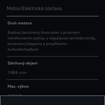
Motor/Elektrická sústava
Druh motora
Radový benzínový štvorvalec s priamym
vstrekovaním paliva, s reguláciou lambda sondy,
kontrolou klepania a prepĺňaním
turbodúchadlom
Zdvihový objem
1984 ccm
Max. výkon
150 kW