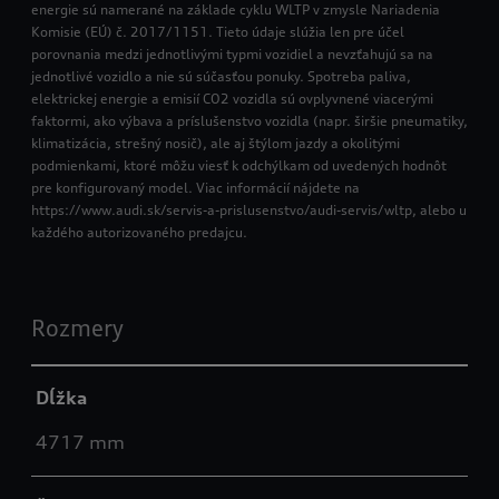
energie sú namerané na základe cyklu WLTP v zmysle Nariadenia
Komisie (EÚ) č. 2017/1151. Tieto údaje slúžia len pre účel
porovnania medzi jednotlivými typmi vozidiel a nevzťahujú sa na
jednotlivé vozidlo a nie sú súčasťou ponuky. Spotreba paliva,
elektrickej energie a emisií CO2 vozidla sú ovplyvnené viacerými
faktormi, ako výbava a príslušenstvo vozidla (napr. širšie pneumatiky,
klimatizácia, strešný nosič), ale aj štýlom jazdy a okolitými
podmienkami, ktoré môžu viesť k odchýlkam od uvedených hodnôt
pre konfigurovaný model. Viac informácií nájdete na
https://www.audi.sk/servis-a-prislusenstvo/audi-servis/wltp, alebo u
každého autorizovaného predajcu.
Rozmery
Dĺžka
4717 mm