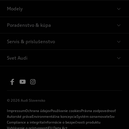
Modely
Poradenstvo & kúpa
Servis & príslušenstvo
Svet Audi
© 2026 Audi Slovensko
Impressum
Ochrana údajov
Používanie cookies
Právna zodpovednosť
Autorské práva
Environmentálna koncepcia
Systém oznamovateľov
Compliance a integrita
Informácie o bezpečnosti produktu
Vyhlásenie o prístupnosti
EU Data Act