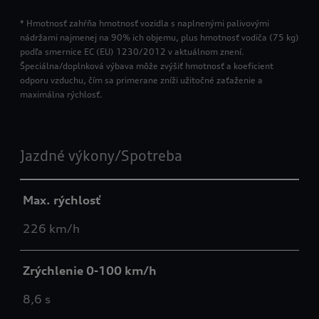
* Hmotnosť zahŕňa hmotnosť vozidla s naplnenými palivovými
nádržami najmenej na 90% ich objemu, plus hmotnosť vodiča (75 kg)
podľa smernice EC (EU) 1230/2012 v aktuálnom znení.
Špeciálna/doplnková výbava môže zvýšiť hmotnosť a koeficient
odporu vzduchu, čím sa primerane zníži užitočné zaťaženie a
maximálna rýchlosť.
Jazdné výkony/Spotreba
Max. rýchlosť
226 km/h
Zrýchlenie 0-100 km/h
8,6 s