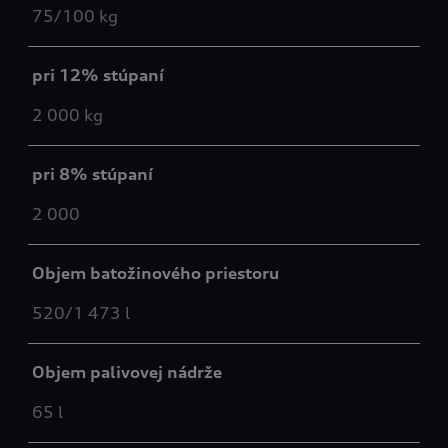
75/100 kg
pri 12% stúpaní
2 000 kg
pri 8% stúpaní
2 000
Objem batožinového priestoru
520/1 473 l
Objem palivovej nádrže
65 l