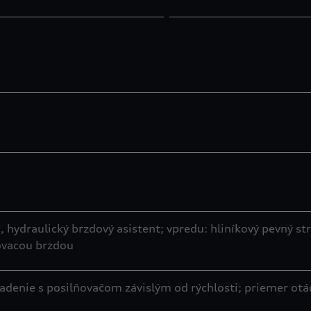
hydraulický brzdový asistent; vpredu: hliníkový pevný str
ovacou brzdou
adenie s posilňovačom závislým od rýchlosti; priemer otá