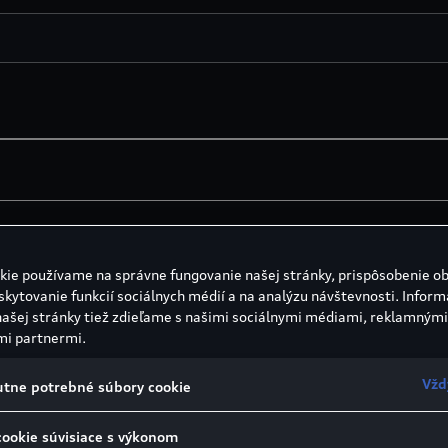
kie používame na správne fungovanie našej stránky, prispôsobenie o
skytovanie funkcií sociálnych médií a na analýzu návštevnosti. Inform
našej stránky tiež zdieľame s našimi sociálnymi médiami, reklamnými
mi partnermi.
Vžd
tne potrebné súbory cookie
cookie súvisiace s výkonom