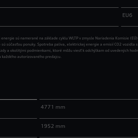
EU6
ej energie sú namerané na základe cyklu WLTP v zmysle Nariadenia Komisie (EÚ)
ie sú súčasťou ponuky. Spotreba paliva, elektrickej energie a emisií CO2 vozidla
om jazdy a okolitými podmienkami, ktoré môžu viesť k odchýlkam od uvedených hod
 u každého autorizovaného predajcu.
4771 mm
1952 mm