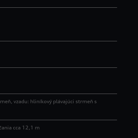
meň, vzadu: hliníkový plávajúci strmeň s
čania cca 12,1 m