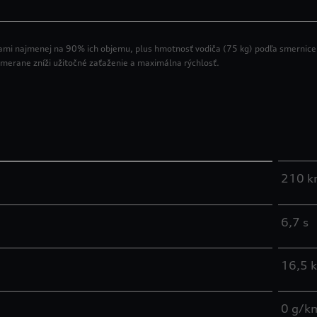
ami najmenej na 90% ich objemu, plus hmotnosť vodiča (75 kg) podľa smernic
imerane zníži užitočné zaťaženie a maximálna rýchlosť.
210 k
6,7 s
16,5
0 g/k