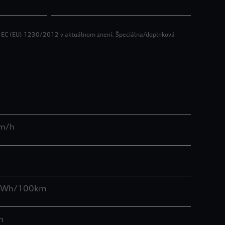
e EC (EU) 1230/2012 v aktuálnom znení. Špeciálna/doplnková
m/h
 kWh/100km
m