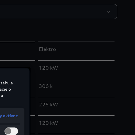
Elektro
120 kW
bsahu a
306 k
ácie o
 a
225 kW
y aktívne
120 kW