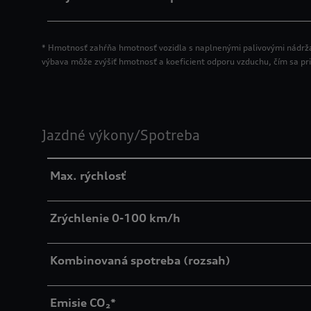
* Hmotnosť zahŕňa hmotnosť vozidla s naplnenými palivovými nádrž
výbava môže zvýšiť hmotnosť a koeficient odporu vzduchu, čím sa pr
Jazdné výkony/Spotreba
Max. rýchlosť
Zrýchlenie 0-100 km/h
Kombinovaná spotreba (rozsah)
Emisie CO₂*