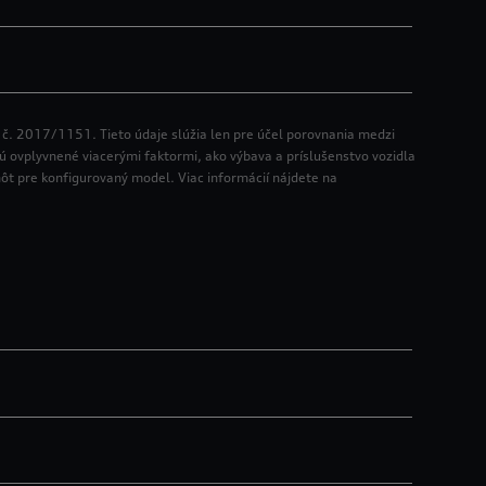
 č. 2017/1151. Tieto údaje slúžia len pre účel porovnania medzi
 sú ovplyvnené viacerými faktormi, ako výbava a príslušenstvo vozidla
nôt pre konfigurovaný model. Viac informácií nájdete na