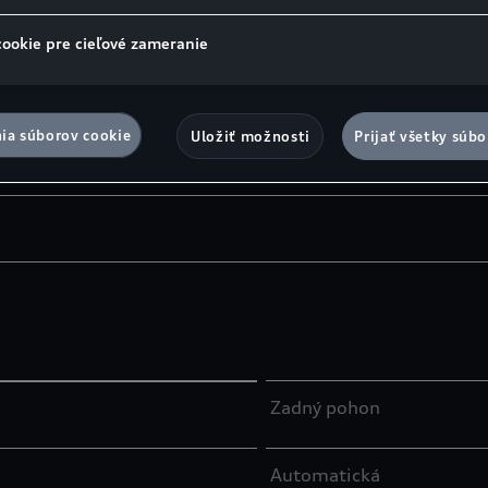
cookie pre cieľové zameranie
ia súborov cookie
Uložiť možnosti
Prijať všetky súbo
Zadný pohon
Automatická