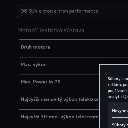
Engines
Motor/Elektrická sústava
Druh motora
Max. výkon
Súbory coo
Max. Power in PS
reklám, po
používaní 
analytický
Najvyšší menovitý výkon (elektromotory)**
Nevyhnu
Najvyšší 30-min. výkon (elektromotory)
Súbory 