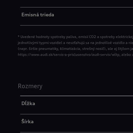
Emisná trieda
* Uvedené hodnoty spotreby paliva, emisií CO2 a spotreby elektrick
jednotlivými typmi vozidiel a nevzťahujú sa na jednotlivé vozidlo a n
(napr. širšie pneumatiky, klimatizácia, strešný nosič), ale aj štýl
https://www.audi.sk/servis-a-prislusenstvo/audi-servis/wltp, alebo
Rozmery
Dĺžka
Šírka