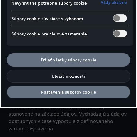
Vždy aktívne
Nevyhnutne potrebné súbory cookie
Súbory cookie súvisiace s výkonom
Súbory cookie pre cieľové zameranie
Bočný pohľad
Pohľad zhora
Pohľad 
¹Šírka v oblasti ramien
Prijať všetky súbory cookie
²Šírka v oblasti lakťov
³Maximálny priestor pre hlavu
Uložiť možnosti
Údaje v milimetroch.
Údaje rozmerov pri pohotovostnej hmotnosti
Nastavenia súborov cookie
vozidla.
Uvedené hodnoty sú nominálne hodnoty
stanovené na základe údajov. Vychádzajú z údajov
dostupných v čase výpočtu a z definovaného