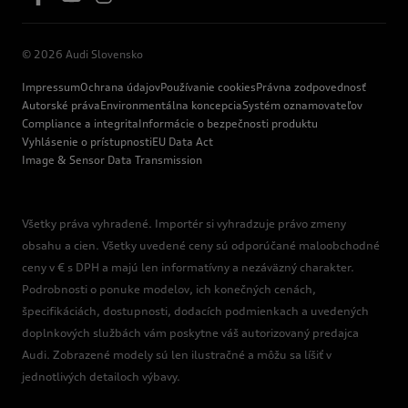
© 2026 Audi Slovensko
Impressum
Ochrana údajov
Používanie cookies
Právna zodpovednosť
Autorské práva
Environmentálna koncepcia
Systém oznamovateľov
Compliance a integrita
Informácie o bezpečnosti produktu
Vyhlásenie o prístupnosti
EU Data Act
Image & Sensor Data Transmission
Všetky práva vyhradené. Importér si vyhradzuje právo zmeny
obsahu a cien. Všetky uvedené ceny sú odporúčané maloobchodné
ceny v € s DPH a majú len informatívny a nezáväzný charakter.
Podrobnosti o ponuke modelov, ich konečných cenách,
špecifikáciách, dostupnosti, dodacích podmienkach a uvedených
doplnkových službách vám poskytne váš autorizovaný predajca
Audi. Zobrazené modely sú len ilustračné a môžu sa líšiť v
jednotlivých detailoch výbavy.