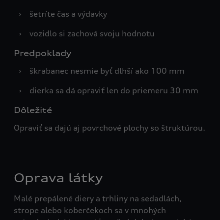
›
šetríte čas a výdavky
›
vozidlo si zachová svoju hodnotu
Predpoklady
›
škrabanec nesmie byť dlhší ako 100 mm
›
dierka sa dá opraviť len do priemeru 30 mm
Dôležité
Opraviť sa dajú aj povrchové plochy so štruktúrou.
Oprava látky
Malé prepálené diery a trhliny na sedadlách,
strope alebo koberčekoch sa v mnohých