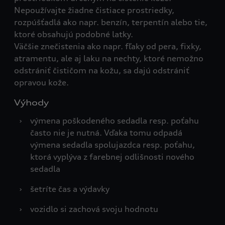
Nepoužívajte žiadne čistiace prostriedky,
rozpúšťadlá ako napr. benzín, terpentín alebo tie,
ktoré obsahujú podobné latky.
Väčšie znečistenia ako napr. fľaky od pera, fixky,
atramentu, ale aj laku na nechty, ktoré nemožno
odstrániť čističom na kožu, sa dajú odstrániť
opravou kože.
Výhody
›
výmena poškodeného sedadla resp. poťahu
často nie je nutná. Vďaka tomu odpadá
výmena sedadla spolujazdca resp. poťahu,
ktorá vyplýva z farebnej odlišnosti nového
sedadla
›
šetríte čas a výdavky
›
vozidlo si zachová svoju hodnotu