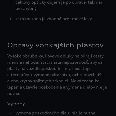
›
celkový optický dojem je po oprave takmer
bezchybný
›
táto metóda je vhodná pre tmavé laky
Opravy vonkajších plastov
Vysoké obrubníky, kovové oblúky na okraji cesty,
menšia nehoda: stačí malá nepozornosť, aby sa
plasty na vozidle poškodili. Teraz existuje
alternatíva k výmene nárazníka, ochranných líšt
alebo krytov spätných zrkadiel. Nová technika
lepenia uzavrie poškodenia a výmena dielov nie je
nutná.
Výhody
›
výmena poškodeného dielu nie je nutná