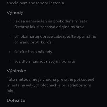
špeciálnym spôsobom leštenia.
Výhody
›
lak sa nanesie len na poškodené miesta.
Ostatný lak si zachová originálny stav
›
pri okamžitej oprave zabezpečíte optimálnu
ochranu proti korózii
›
šetríte čas a náklady
›
vozidlo si zachová svoju hodnotu
Výnimka
Táto metóda nie je vhodná pre silne poškodené
miesta na veľkých plochách a pri striebornom
laku.
Dôležité