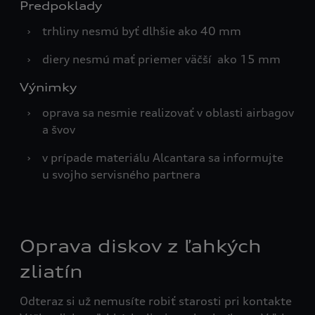
Predpoklady
›
trhliny nesmú byť dlhšie ako 40 mm
›
diery nesmú mať priemer väčší ako 15 mm
Výnimky
›
oprava sa nesmie realizovať v oblasti airbagov
a švov
›
v prípade materiálu Alcantara sa informujte
u svojho servisného partnera
Oprava diskov z ľahkých
zliatín
Odteraz si už nemusíte robiť starosti pri kontakte