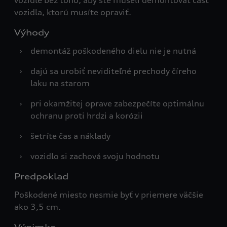
vozidle bez toho, aby ste museli demontovať časť
vozidla, ktorú musíte opraviť.
Výhody
›
demontáž poškodeného dielu nie je nutná
›
dajú sa urobiť neviditeľné prechody číreho
laku na starom
›
pri okamžitej oprave zabezpečíte optimálnu
ochranu proti hrdzi a korózii
›
šetríte čas a náklady
›
vozidlo si zachová svoju hodnotu
Predpoklad
Poškodené miesto nesmie byť v priemere väčšie
ako 3,5 cm.