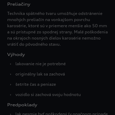
Preliačiny
Technika spätného tvaru umožňuje odstránenie
mnohých preliačín na vonkajšom povrchu
karosérie, ktoré sú v priemere menšie ako 50 mm
a sú prístupné zo spodnej strany. Malé poškodenia
na okrajoch nosných dielov karosérie nemožno
vrátiť do pôvodného stavu.
Výhody
›
lakovanie nie je potrebné
›
originálny lak sa zachová
›
šetríte čas a peniaze
›
vozidlo si zachová svoju hodnotu
Predpoklady
›
lak nesmie byť poškodený (v opačnom prípade