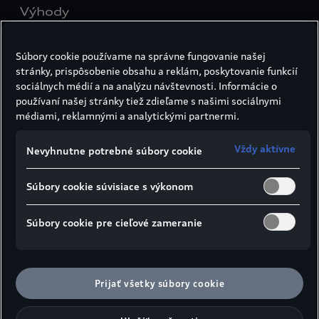
Výhody
›
vybratie čelného skla nie je potrebné
Súbory cookie používame na správne fungovanie našej
›
oprava sa dá urobiť aj pri tónovaných sklách
stránky, prispôsobenie obsahu a reklám, poskytovanie funkcií
sociálnych médií a na analýzu návštevnosti. Informácie o
›
zachová sa diaľničná známka
používaní našej stránky tiež zdieľame s našimi sociálnymi
médiami, reklamnými a analytickými partnermi.
›
opravou sa zabráni rozširovaniu prasklín
a praskaniu skla
Vždy aktívne
Nevyhnutne potrebné súbory cookie
›
pre zákazníkov s čiastočným alebo
kompletným havarijným poistením je táto
Súbory cookie súvisiace s výkonom
oprava často bezplatná(o konkrétnych
podmienkach sa prosím vopred informujte)
Súbory cookie pre cieľové zameranie
›
úspora času: svoje Audi si môžete v krátkom
čase opäť vyzdvihnúť
Prijať všetky súbory cookie
Predpoklady