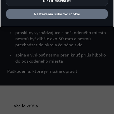
›
priemer poškodeného miesta nesmie byť
Uložiť možnosti
väčší ako 5 mm
Nastavenia súborov cookie
›
fólia medzi sklami a/alebo vnútorné sklo
nesmie byť poškodené
›
praskliny vychádzajúce z poškodeného miesta
nesmú byť dlhšie ako 50 mm a nesmú
prechádzať do okraja čelného skla
›
špina a vlhkosť nesmú preniknúť príliš hlboko
do poškodeného miesta
Poškodenia, ktoré je možné opraviť:
Včelie krídla