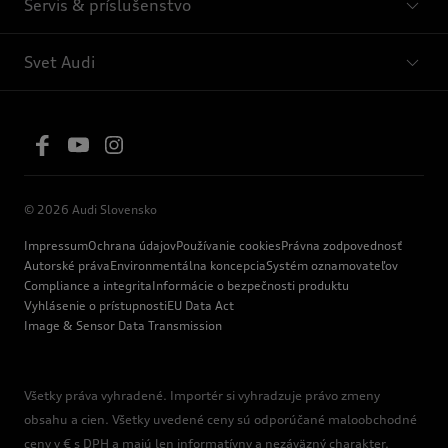
Servis & príslušenstvo
Svet Audi
© 2026 Audi Slovensko
Impressum
Ochrana údajov
Používanie cookies
Právna zodpovednosť
Autorské práva
Environmentálna koncepcia
Systém oznamovateľov
Compliance a integrita
Informácie o bezpečnosti produktu
Vyhlásenie o prístupnosti
EU Data Act
Image & Sensor Data Transmission
Všetky práva vyhradené. Importér si vyhradzuje právo zmeny
obsahu a cien. Všetky uvedené ceny sú odporúčané maloobchodné
ceny v € s DPH a majú len informatívny a nezáväzný charakter.