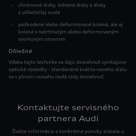
›
chrómové disky, leštené disky a disky
z ušľachtilej ocele
›
poškodené alebo deformované kolesá, ale aj
kolesá s natrhnutým alebo deformovaným
svorkovým otvorom
Dôležité
Vďaka tejto technike sa dajú dosiahnuť vynikajúce
optické výsledky - štandardná kvalita nového dielu
sa v plnom rozsahu nedá vždy dosiahnuť.
Kontaktujte servisného
partnera Audi
Ďalšie informácie a konkrétne ponuky získate u