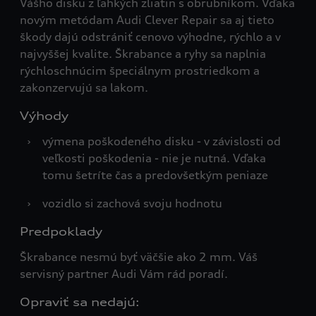
Vášho disku z ľahkých zliatin s obrubníkom. Vďaka
novým metódam Audi Clever Repair sa aj tieto
škody dajú odstrániť cenovo výhodne, rýchlo a v
najvyššej kvalite. Škrabance a ryhy sa naplnia
rýchloschnúcim špeciálnym prostriedkom a
zakonzervujú sa lakom.
Výhody
›
výmena poškodeného disku - v závislosti od
veľkosti poškodenia - nie je nutná. Vďaka
tomu šetríte čas a predovšetkým peniaze
›
vozidlo si zachová svoju hodnotu
Predpoklady
Škrabance nesmú byť väčšie ako 2 mm. Váš
servisný partner Audi Vám rád poradí.
Opraviť sa nedajú: