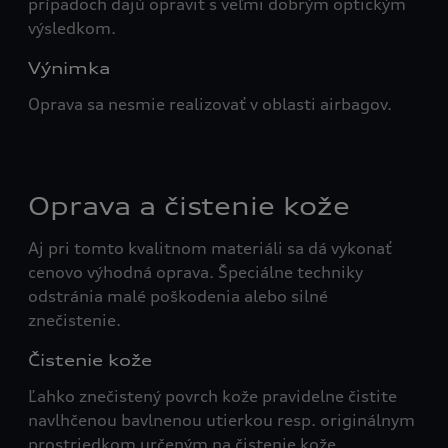
prípadoch dajú opraviť s veľmi dobrým optickým
výsledkom.
Výnimka
Oprava sa nesmie realizovať v oblasti airbagov.
Oprava a čistenie kože
Aj pri tomto kvalitnom materiáli sa dá vykonať
cenovo výhodná oprava. Špeciálne techniky
odstránia malé poškodenia alebo silné
znečistenie.
Čistenie kože
Ľahko znečistený povrch kože pravidelne čistite
navlhčenou bavlnenou utierkou resp. originálnym
prostriedkom určeným na čistenie kože.