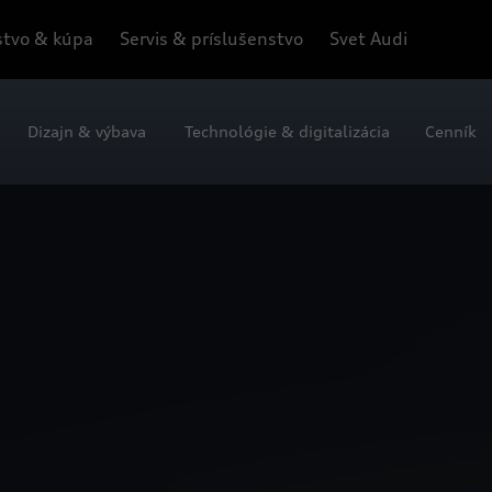
tvo & kúpa
Servis & príslušenstvo
Svet Audi
Dizajn & výbava
Technológie & digitalizácia
Cenník