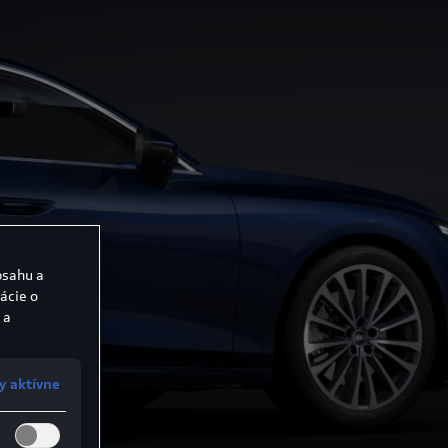
bsahu a
ácie o
 a
y aktívne