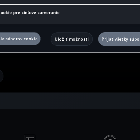
cookie pre cieľové zameranie
ia súborov cookie
Uložiť možnosti
Prijať všetky súbo