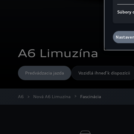
Súbory 
Nastaven
A6 Limuzína­
Predvádzacia jazda
Vozidlá ihneď k dispozícii
A6
Nová A6 Limuzína
Fascinácia