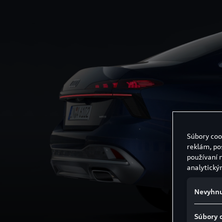
Súbory coo
reklám, po
používaní 
analytický
Nevyhnu
Súbory 