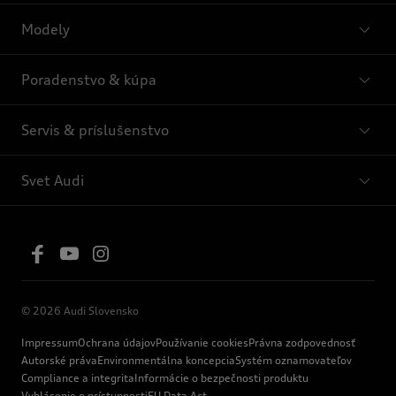
Modely
Poradenstvo & kúpa
Servis & príslušenstvo
Svet Audi
© 2026 Audi Slovensko
Impressum
Ochrana údajov
Používanie cookies
Právna zodpovednosť
Autorské práva
Environmentálna koncepcia
Systém oznamovateľov
Compliance a integrita
Informácie o bezpečnosti produktu
Vyhlásenie o prístupnosti
EU Data Act