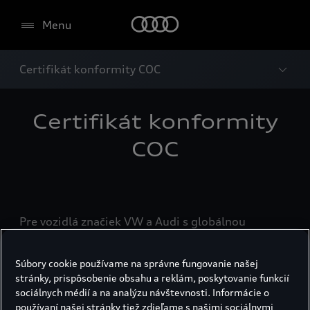
Menu
Certifikát konformity COC
Certifikát konformity
COC
Pre vozidlá značiek VW a Audi s globálnou
homologizáciou (viď. typový štítok na vozidle,
označenie v tvare napr.: e1*2001/116*0218)
Súbory cookie používame na správne fungovanie našej
individuálne dovezené do Slovenskej Republiky
stránky, prispôsobenie obsahu a reklám, poskytovanie funkcií
mimo zástupcu výrobcu vozidiel značky VW a
sociálnych médií a na analýzu návštevnosti. Informácie o
Audi, Porsche Slovakia spol. s r. o., možno
používaní našej stránky tiež zdieľame s našimi sociálnymi