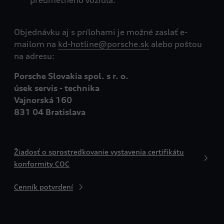
predmetného vozidla.
Objednávku aj s prílohami je možné zaslať e-
mailom na
kd-hotline@porsche.sk
alebo poštou
na adresu:
Porsche Slovakia spol. s r. o.
úsek servis - technika
Vajnorská 160
831 04 Bratislava
Žiadosť o sprostredkovanie vystavenia certifikátu
konformity COC
Cenník potvrdení