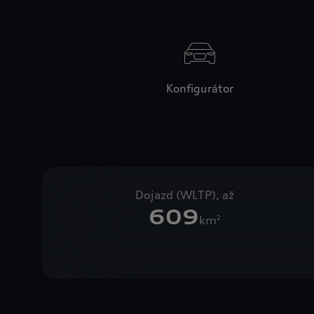
Konfigurátor
Dojazd (WLTP), až
609
km
2