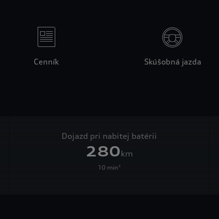
Cenník
Skúšobná jazda
Dojazd pri nabitej batérii
280
km
10 min
3