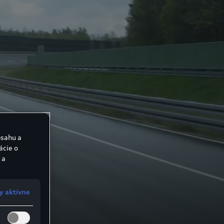
bsahu a
ácie o
 a
y aktívne