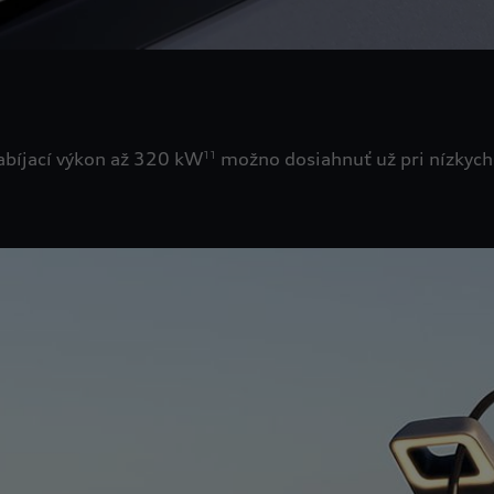
nabíjací výkon až 320 kW
možno dosiahnuť už pri nízkych t
11