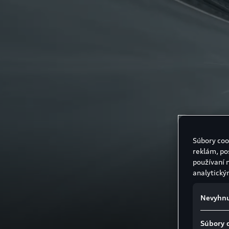
Súbory coo
reklám, po
používaní 
analytický
Nevyhnu
Súbory 