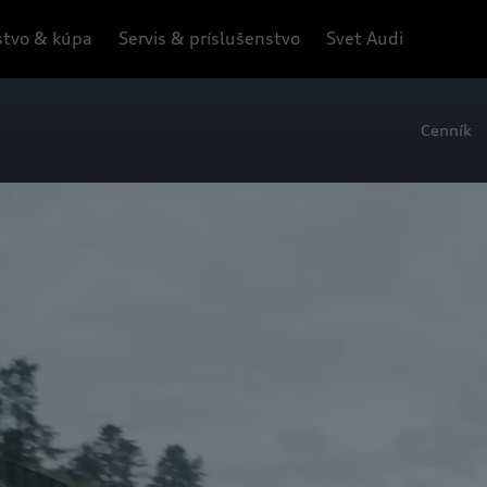
tvo & kúpa
Servis & príslušenstvo
Svet Audi
Cenník