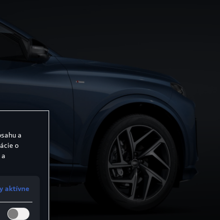
bsahu a
ácie o
 a
y aktívne