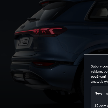
Súbory coo
reklám, po
používaní 
analytický
Nevyhnu
Súbory 