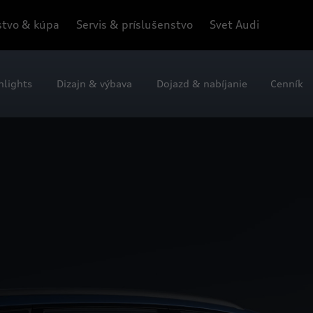
tvo & kúpa
Servis & príslušenstvo
Svet Audi
hlights
Dizajn & výbava
Dojazd & nabíjanie
Cenník