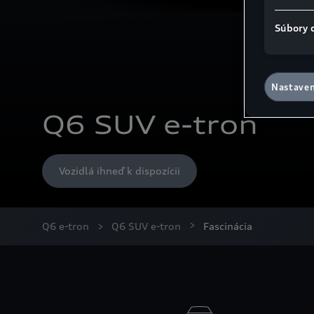
Súbory 
Nastaven
Q6 SUV e-tron
Vozidlá ihneď k dispozícii
Q6 e-tron
Q6 SUV e-tron
Fascinácia