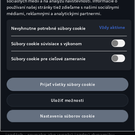
sociálnych médií a na analýzu návštevnosti. Informácie o
používaní našej stránky tiež zdieľame s našimi sociálnymi
médiami, reklamnými a analytickými partnermi.
Vždy aktívne
Nevyhnutne potrebné súbory cookie
Súbory cookie súvisiace s výkonom
Súbory cookie pre cieľové zameranie
Prijať všetky súbory cookie
Uložiť možnosti
Výkon v každej situácii
Nastavenia súborov cookie
Maximálna rýchlosť dosahuje pri hodnote 305
km/h
. Zvuk motora V8 však zažijete už pri bežných
3
jazdách - rovnako ako vysokú jazdnú dynamiku,