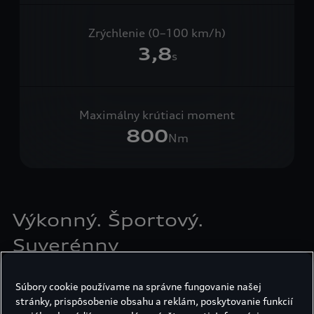
Zrýchlenie (0–100 km/h)
3,8
s
Maximálny krútiaci moment
800
Nm
Výkonný. Športový.
Suverénny
Dynamika športového vozidla berúca dych,
Súbory cookie používame na správne fungovanie našej
priestranný komfort SUV a výnimočný dizajn RS:
stránky, prispôsobenie obsahu a reklám, poskytovanie funkcií
model Audi RS Q8
.
1