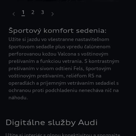
1
2
3
Športový komfort sedenia:
In
D
Užite si jazdu vo všestranne nastaviteľnom
Pln
športovom sedadle plus vpredu čalúnenom
coc
perforovanou kožou Valcona s voštinovým
gra
ký
prešívaním a funkciou vetrania. S kontrastným
váš
prešívaním v sivom odtieni Fels, športovým
RS.
voštinovým prešívaním, reliéfom RS na
nap
operadlách a príjemným vetrávaním sedadiel s
pre
ochranou proti podchladeniu nenecháva nič na
náhodu.
Digitálne služby Audi
Užite si interiér s plnou konektivitou a spoznajte