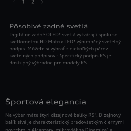
1
2
t-highlights.skipLinkText__
Pôsobivé zadné svetlá
Digitálne zadné OLED³ svetlá vytvárajú spolu so
svetlometmi HD Matrix LED³ výnimočný svetelný
podpis. Môžete si vybrať z niekoľkých párov
svetelných podpisov - špecifický podpis RS je
dostupný výhradne pre modely RS.
Športová elegancia
Na výber máte štyri dizajnové balíky RS
. Dizajnový
3
balík sivá je charakteristický predovšetkým čiernymi
povrchmi z Alcantary, mikrovlákna Dinamica
a
4