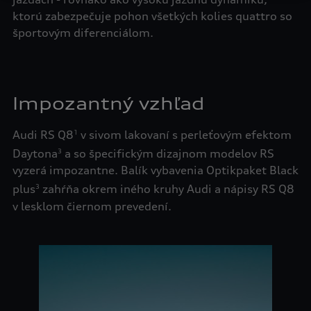
ktorú zabezpečuje pohon všetkých kolies quattro so
športovým diferenciálom.
Impozantný vzhľad
Audi RS Q8
v sivom lakovaní s perleťovým efektom
1
Daytona
a so špecifickým dizajnom modelov RS
3
vyzerá impozantne. Balík vybavenia Optikpaket Black
plus
zahŕňa okrem iného kruhy Audi a nápisy RS Q8
3
v lesklom čiernom prevedení.