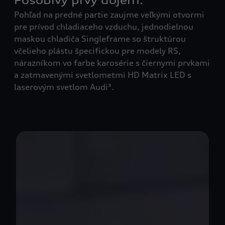
Pôsobivý prvý dojem:
Vý
:
Pohľad na predné partie zaujme veľkými otvormi
Nep
pre prívod chladiaceho vzduchu, jednodielnou
špe
maskou chladiča Singleframe so štruktúrou
spo
včelieho plástu špecifickou pre modely RS,
nárazníkom vo farbe karosérie s čiernymi prvkami
a zatmavenými svetlometmi HD Matrix LED s
laserovým svetlom Audi³.