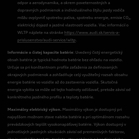
odpor a aerodynamika, a okrem poveternostných a
dopravných podmienok a individuálneho štýlu jazdy vodiča
môžu ovplyvniť spotrebu paliva, spotrebu energie, emisie CO₂,
elektrický dojazd a jazdné vlastnosti vozidla. Viac informácií o
WLTP nájdete na stránke
https://www.audi.sk/servis-a-
prislusenstvo/audi-service/wltp
.
Informácie o čistej kapacite batérie
: Uvedený čistý energetický
obsah batérie je typická hodnota batérie bez ohľadu na vozidlo.
Určuje sa pri konštantnom profile zaťaženia za definovaných
okrajových podmienok a zohľadňuje celý využiteľný rozsah obsahu
energie batérie vo vozidle až do zastavenia vozidla. Skutočná
energia vybitia sa môže od tejto hodnoty odlišovať, pretože závisí od
konkrétneho jazdného profilu a teploty batérie.
Maximálny elektrický výkon.
Maximálny výkon je dostupný pri
najvyššom možnom stave nabitia batérie a pri optimálnom rozsahu
prevádzkových teplôt vysokonapäťovej batérie. Výkon dostupný v
jednotlivých jazdných situáciách závisí od premenlivých faktorov,