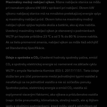
Maximálny možný nabíjací výkon.
Rôzne nabíjacie stanice sa môžu
pri rovnakom výkone kW líšiť v správaní pri nabíjaní. Okrem kW
výkonu nabíjacej stanice má na množstvo pretekajúcej energie vplyv
aj maximálny nabíjací prúd. Okrem toho na maximálny možný
nabíjací výkon vplýva teplota okolia a batérie, ako aj stav nabitia.
Uvedený maximálny nabíjací výkon je stanovený v podmienkach
WLTP pri teplote približne 23 °C a od 5 % do 80 % úrovne nabitia.
Ak sa tieto premenné zmenia, nabíjací výkon sa môže tiež odchýliť
od štandardnej špecifikácie.
Údaje o spotrebe a CO
:
Uvedené hodnoty spotreby paliva, emisií
2
CO
a spotreby elektrickej energie sú namerané na základe cyklu
2
WLTP v zmysle Nariadenia Komisie (EÚ) č. 2017/1151. Tieto údaje
slúžia len pre účel porovnania medzi jednotlivými typmi vozidiel a
nevzťahujú sa na jednotlivé vozidlo a nie sú súčasťou ponuky.
Spotreba paliva, elektrickej energie a emisií CO
vozidla sú
2
ovplyvnené viacerými faktormi, ako výbava a príslušenstvo vozidla
(napr. širšie pneumatiky, klimatizácia, strešný nosič), ale aj štýlom
jazdy a okolitými podmienkami, ktoré môžu viesť k odchýlkam od