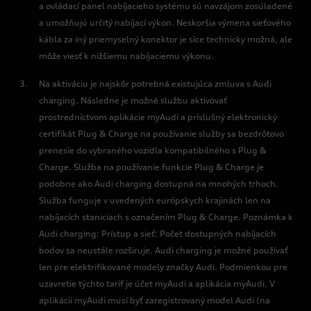
a ovládací panel nabíjacieho systému sú navzájom zosúladené
a umožňujú určitý nabíjací výkon. Neskoršia výmena sieťového
kábla za iný priemyselný konektor je síce technicky možná, ale
môže viesť k nižšiemu nabíjaciemu výkonu.
Na aktiváciu je najskôr potrebná existujúca zmluva s Audi
charging. Následne je možné službu aktivovať
prostredníctvom aplikácie myAudi a príslušný elektronický
certifikát Plug & Charge na používanie služby sa bezdrôtovo
prenesie do vybraného vozidla kompatibilného s Plug &
Charge. Služba na používanie funkcie Plug & Charge je
podobne ako Audi charging dostupná na mnohých trhoch.
Služba funguje v uvedených európskych krajinách len na
nabíjacích staniciach s označením Plug & Charge. Poznámka k
Audi charging: Prístup a sieť: Počet dostupných nabíjacích
bodov sa neustále rozširuje. Audi charging je možné používať
len pre elektrifikované modely značky Audi. Podmienkou pre
uzavretie týchto taríf je účet myAudi a aplikácia myAudi. V
aplikácii myAudi musí byť zaregistrovaný model Audi (na