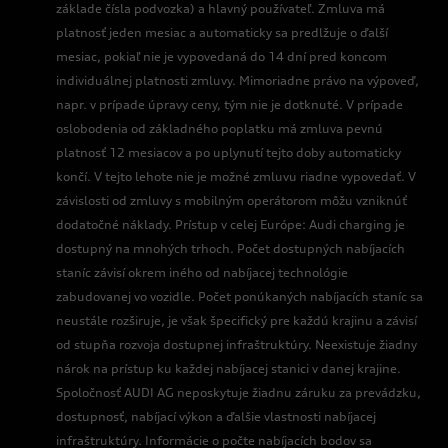
základe čísla podvozka) a hlavný používateľ. Zmluva má
platnosť jeden mesiac a automaticky sa predlžuje o ďalší
mesiac, pokiaľ nie je vypovedaná do 14 dní pred koncom
individuálnej platnosti zmluvy. Mimoriadne právo na výpoveď,
napr. v prípade úpravy ceny, tým nie je dotknuté. V prípade
oslobodenia od základného poplatku má zmluva pevnú
platnosť 12 mesiacov a po uplynutí tejto doby automaticky
končí. V tejto lehote nie je možné zmluvu riadne vypovedať. V
závislosti od zmluvy s mobilným operátorom môžu vzniknúť
dodatočné náklady. Prístup v celej Európe: Audi charging je
dostupný na mnohých trhoch. Počet dostupných nabíjacích
staníc závisí okrem iného od nabíjacej technológie
zabudovanej vo vozidle. Počet ponúkaných nabíjacích staníc sa
neustále rozširuje, je však špecifický pre každú krajinu a závisí
od stupňa rozvoja dostupnej infraštruktúry. Neexistuje žiadny
nárok na prístup ku každej nabíjacej stanici v danej krajine.
Spoločnosť AUDI AG neposkytuje žiadnu záruku za prevádzku,
dostupnosť, nabíjací výkon a ďalšie vlastnosti nabíjacej
infraštruktúry. Informácie o počte nabíjacích bodov sa