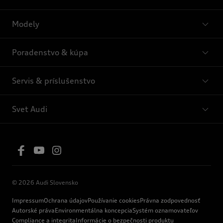
Modely
Poradenstvo & kúpa
Servis & príslušenstvo
Svet Audi
© 2026 Audi Slovensko
Impressum
Ochrana údajov
Používanie cookies
Právna zodpovednosť
Autorské práva
Environmentálna koncepcia
Systém oznamovateľov
Compliance a integrita
Informácie o bezpečnosti produktu