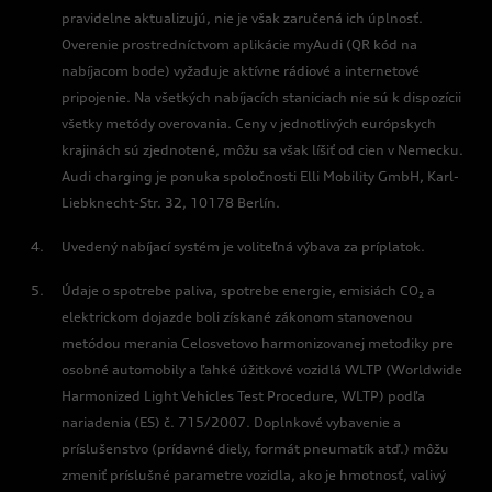
pravidelne aktualizujú, nie je však zaručená ich úplnosť.
Overenie prostredníctvom aplikácie myAudi (QR kód na
nabíjacom bode) vyžaduje aktívne rádiové a internetové
pripojenie. Na všetkých nabíjacích staniciach nie sú k dispozícii
všetky metódy overovania. Ceny v jednotlivých európskych
krajinách sú zjednotené, môžu sa však líšiť od cien v Nemecku.
Audi charging je ponuka spoločnosti Elli Mobility GmbH, Karl-
Liebknecht-Str. 32, 10178 Berlín.
Uvedený nabíjací systém je voliteľná výbava za príplatok.
Údaje o spotrebe paliva, spotrebe energie, emisiách CO₂ a
elektrickom dojazde boli získané zákonom stanovenou
metódou merania Celosvetovo harmonizovanej metodiky pre
osobné automobily a ľahké úžitkové vozidlá WLTP (Worldwide
Harmonized Light Vehicles Test Procedure, WLTP) podľa
nariadenia (ES) č. 715/2007. Doplnkové vybavenie a
príslušenstvo (prídavné diely, formát pneumatík atď.) môžu
zmeniť príslušné parametre vozidla, ako je hmotnosť, valivý