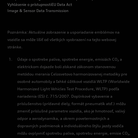
Vyhlásenie o prístupnosti
EU Data Act
Image & Sensor Data Transmission
Poznámka: Aktuálne zobrazenie a usporiadanie emblémov na
vozidle sa môže líšiť od všetkých vyobrazení na tejto webovej
stránke.
Údaje o spotrebe paliva, spotrebe energie, emisiách CO₂ a
elektrickom dojazde boli získané zákonom stanovenou
metódou merania Celosvetovo harmonizovanej metodiky pre
osobné automobily a ľahké úžitkové vozidlá WLTP (Worldwide
Harmonized Light Vehicles Test Procedure, WLTP) podľa
nariadenia (ES) č. 715/2007. Doplnkové vybavenie a
príslušenstvo (prídavné diely, formát pneumatík atď.) môžu
zmeniť príslušné parametre vozidla, ako je hmotnosť, valivý
odpor a aerodynamika, a okrem poveternostných a
dopravných podmienok a individuálneho štýlu jazdy vodiča
môžu ovplyvniť spotrebu paliva, spotrebu energie, emisie CO₂,