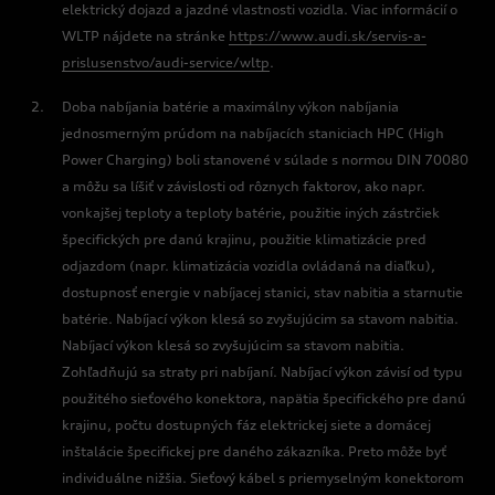
elektrický dojazd a jazdné vlastnosti vozidla. Viac informácií o
WLTP nájdete na stránke
https://www.audi.sk/servis-a-
prislusenstvo/audi-service/wltp
.
Doba nabíjania batérie a maximálny výkon nabíjania
jednosmerným prúdom na nabíjacích staniciach HPC (High
Power Charging) boli stanovené v súlade s normou DIN 70080
a môžu sa líšiť v závislosti od rôznych faktorov, ako napr.
vonkajšej teploty a teploty batérie, použitie iných zástrčiek
špecifických pre danú krajinu, použitie klimatizácie pred
odjazdom (napr. klimatizácia vozidla ovládaná na diaľku),
dostupnosť energie v nabíjacej stanici, stav nabitia a starnutie
batérie. Nabíjací výkon klesá so zvyšujúcim sa stavom nabitia.
Nabíjací výkon klesá so zvyšujúcim sa stavom nabitia.
Zohľadňujú sa straty pri nabíjaní. Nabíjací výkon závisí od typu
použitého sieťového konektora, napätia špecifického pre danú
krajinu, počtu dostupných fáz elektrickej siete a domácej
inštalácie špecifickej pre daného zákazníka. Preto môže byť
individuálne nižšia. Sieťový kábel s priemyselným konektorom