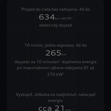
Príjazd do cieľa bez nabíjania. Až do
634
km (WLTP)
4
elektrický dojazd
10 minút, jedno espresso. Až do
265
km
dojazdu za 10 minuten
doplnenia energie
1
pri maximálnom výkone nabíjania DC až
270 kW
1
Vystúpiť, zhlboka sa nadýchnuť, načerpať
energiu
cca 21
min.
1