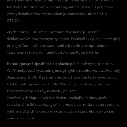
ako je vonkajšia teplota, teplota, stav nabíjania a kondície alebo
fyzického starnutia vysokonapäťovej batérie. Vozidlá s pohonom
všetkých kolies: Maximálny výkon je stanovený v súlade s UN-
GTR.21.
Zrýchlenie:
0-100 km/h. Udávané zrýchlenie je určené
deklarovaným maximálnym výkonom. Maximálny výkon je dostupný
pri najvyššom možnom stave nabitia batérie a pri optimálnom
rozsahu prevádzkových teplôt vysokonapäťovej batérie.
Homologovaná špecifikácia dojazdu
podľa právnych predpisov
WLTP zodpovedá využiteľnej energii vybitia nového vozidla. Hodnoty
dojazdu podľa WLTP pre sériové vozidlá sa môžu líšiť v závislosti od
konkrétneho vybavenia vozidla. Skutočný dojazd sa v praxi líši v
závislosti od štýlu jazdy, rýchlosti, použitia
komfortných/doplnkových zariadení, vonkajšej teploty, počtu
cestujúcich/nákladu, topografie, procesu starnutia a opotrebovania
batérie a ďalších faktorov majúcich vplyv na spotrebu elektrickej
energie a dojazdu.