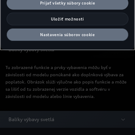
Prijať všetky súbory cookie
Uložiť možnosti
Inštruktážne videá
Audi
Nastavenia súborov cookie
Balíky výbavy svetlá
Tu zobrazené funkcie a prvky vybavenia môžu byť v
závislosti od modelu ponúkané ako doplnková výbava za
poplatok. Obrázok slúži výlučne ako popis funkcie a môže
sa líšiť od tu zobrazenej verzie vozidla a softvéru v
závislosti od modelu alebo línie vybavenia.
Balíky výbavy svetlá