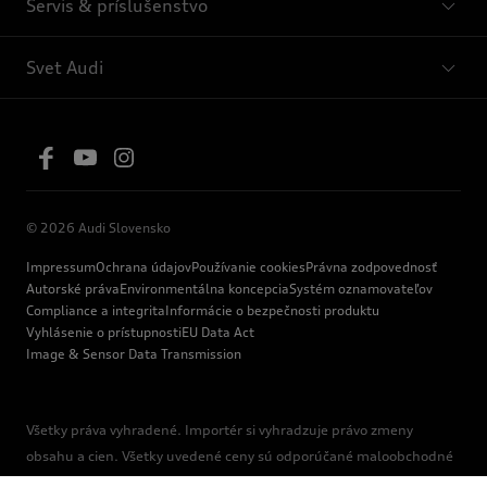
Servis & príslušenstvo
Svet Audi
© 2026 Audi Slovensko
Impressum
Ochrana údajov
Používanie cookies
Právna zodpovednosť
Autorské práva
Environmentálna koncepcia
Systém oznamovateľov
Compliance a integrita
Informácie o bezpečnosti produktu
Vyhlásenie o prístupnosti
EU Data Act
Image & Sensor Data Transmission
Všetky práva vyhradené. Importér si vyhradzuje právo zmeny
obsahu a cien. Všetky uvedené ceny sú odporúčané maloobchodné
ceny v € s DPH a majú len informatívny a nezáväzný charakter.