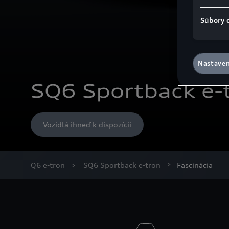
Súbory 
Nastaven
SQ6 Sportback e-
Vozidlá ihneď k dispozícii
Q6 e-tron
SQ6 Sportback e-tron
Fascinácia