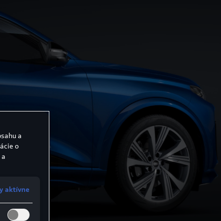
bsahu a
ácie o
 a
y aktívne