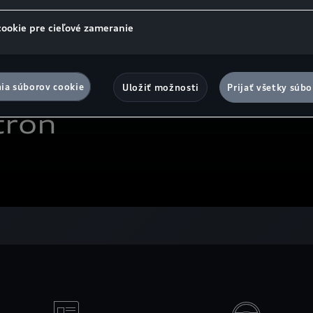
cookie pre cieľové zameranie
ia súborov cookie
Uložiť možnosti
Prijať všetky súbo
tron