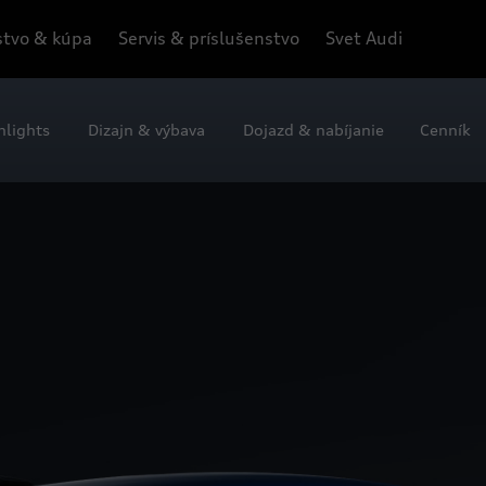
tvo & kúpa
Servis & príslušenstvo
Svet Audi
hlights
Dizajn & výbava
Dojazd & nabíjanie
Cenník