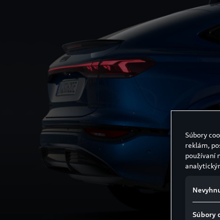
Súbory coo
reklám, po
používaní 
analytický
Nevyhnu
Súbory 