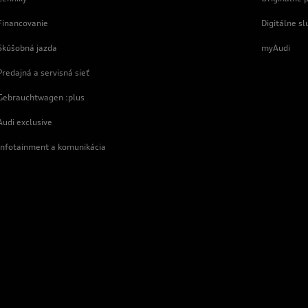
Financovanie
Digitálne sl
Skúšobná jazda
myAudi
Predajná a servisná sieť
Gebrauchtwagen :plus
Audi exclusive
Infotainment a komunikácia