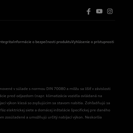
ntegrita
Informácie o bezpečnosti produktu
Vyhlásenie o prístupnosti
ovené v súlade s normou DIN 70080 a môžu sa líšiť v závislosti
izácie pred odjazdom (napr. klimatizácia vozidla ovládaná na
bíjací výkon klesá so zvyšujúcim sa stavom nabitia. Zohľadňujú sa
fáz elektrickej siete a domácej inštalácie špecifickej pre daného
om zosúladené a umožňujú určitý nabíjací výkon. Neskoršia