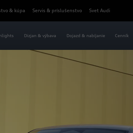
tvo & kúpa
Servis & príslušenstvo
Svet Audi
hlights
Dizjan & výbava
Dojazd & nabíjanie
Cenník