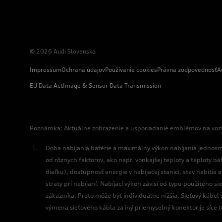
© 2026 Audi Slovensko
Impressum
Ochrana údajov
Používanie cookies
Právna zodpovednosť
A
EU Data Act
Image & Sensor Data Transmission
Poznámka: Aktuálne zobrazenie a usporiadanie emblémov na vozidl
Doba nabíjania batérie a maximálny výkon nabíjania jednosm
od rôznych faktorov, ako napr. vonkajšej teploty a teploty ba
diaľku), dostupnosť energie v nabíjacej stanici, stav nabitia
straty pri nabíjaní. Nabíjací výkon závisí od typu použitého 
zákazníka. Preto môže byť individuálne nižšia. Sieťový káb
výmena sieťového kábla za iný priemyselný konektor je síce 