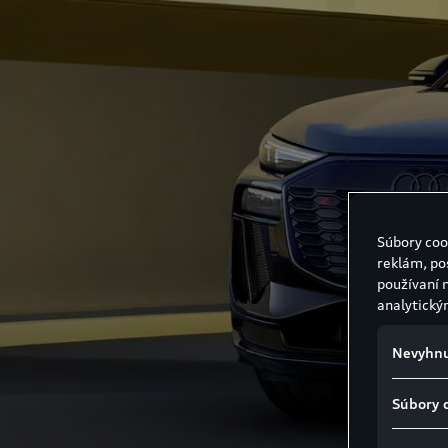
Súbory coo
reklám, po
používaní 
analytický
Nevyhnu
Súbory 