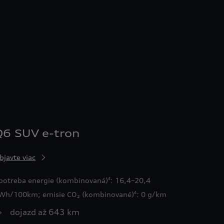
Q6 SUV e-tron
bjavte viac
potreba energie (kombinovaná)
: 16,4–20,4
4
Wh/100km; emisie CO₂ (kombinované)
: 0 g/km
4
›
dojazd až 643 km