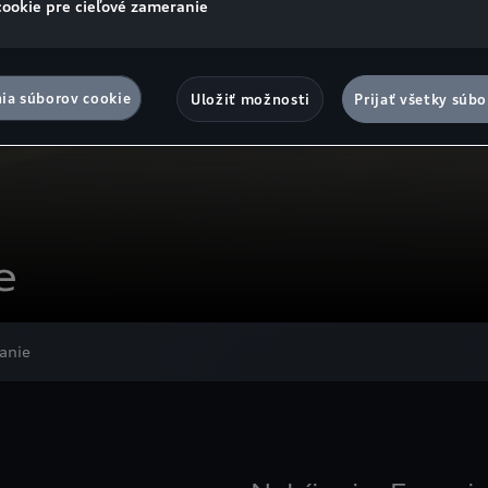
cookie pre cieľové zameranie
ia súborov cookie
Uložiť možnosti
Prijať všetky súbo
e
anie