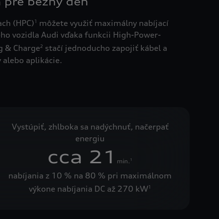
a pre bežný deň
ach (HPC)
môžete využiť maximálny nabíjací
1
ého vozidla Audi vďaka funkcii High-Power-
ug & Charge
stačí jednoducho zapojiť kábel a
2
 alebo aplikácie.
Vystúpiť, zhlboka sa nadýchnuť, načerpať
energiu
cca 21
min.
1
nabíjania z 10 % na 80 % pri maximálnom
výkone nabíjania DC až 270 kW
1