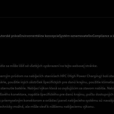
utorské práva
Environmentálna koncepcia
Systém oznamovateľov
Compliance a i
e sa môže líšiť od všetkých vyobrazení na tejto webovej stránke.
erným prúdom na nabíjacích staniciach HPC (High Power Charging) boli stan
térie, použitie iných zástrčiek špecifických pre danú krajinu, použitie klimat
 a starnutie batérie. Nabíjací výkon klesá so zvyšujúcim sa stavom nabitia. Na
sieťového konektora, napätia špecifického pre danú krajinu, počtu dostupných 
el s priemyselným konektorom a ovládací panel nabíjacieho systému sú navzáj
technicky možná, ale môže viesť k nižšiemu nabíjaciemu výkonu.