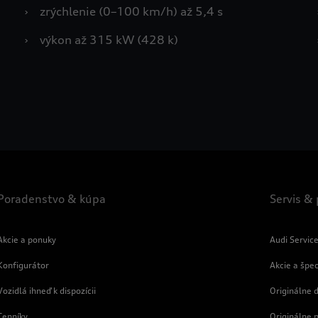
›
zrýchlenie (0–100 km/h) až 5,4 s
›
výkon až 315 kW (428 k)
Poradenstvo & kúpa
Servis &
Akcie a ponuky
Audi Servic
Konfigurátor
Akcie a špe
Vozidlá ihneď k dispozícii
Originálne d
Cenníky
Originálne 