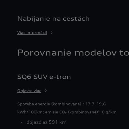
Nabíjanie na cestách
Viac informácií
Porovnanie modelov t
SQ6 SUV e-tron
Objavte viac
Spoteba energie (kombinovaná)
: 17,7–19,6
1
kWh/100km; emisie CO₂ (kombinované)
: 0 g/km
1
›
dojazd až 591 km