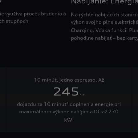
y
Nabíjanie: Energi
ie využíva proces brzdenia a
Na rýchlo nabíjacích stanici
och stupňoch
výkon svojho plne elektrick
Charging. Vďaka funkcii Pl
pohodlne nabíjať – bez karty
10 minút, jedno espresso. Až
245
km
dojazdu za 10 minút
doplnenia energie pri
1
maximálnom výkone nabíjania DC až 270
kW
1