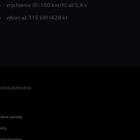
›
zrýchlenie (0–100 km/h) až 5,4 s
›
výkon až 315 kW (428 k)
 príslušenstvo
e
ciálne ponuky
iely
príslušenstvo