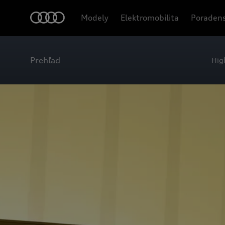
Modely
Elektromobilita
Poradens
Prehľad
Hig