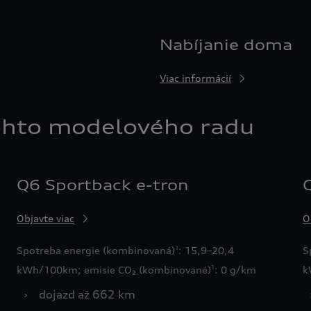
Nabíjanie doma
Viac informácií
ohto modelového radu
Q6 Sportback e-tron
Objavte viac
O
Spotreba energie (kombinovaná)
: 15,9–20,4
S
1
kWh/100km; emisie CO₂ (kombinované)
: 0 g/km
k
1
›
dojazd až 662 km