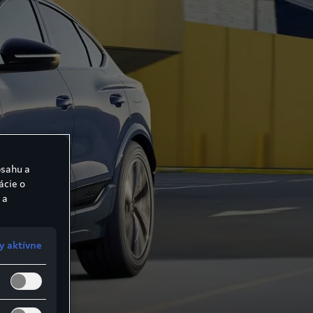
bsahu a
ácie o
 a
y aktívne