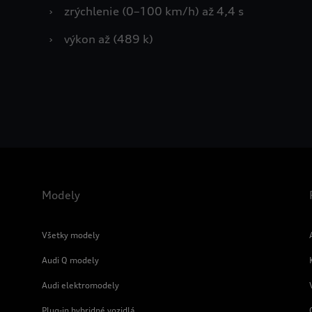
›
zrýchlenie (0–100 km/h) až 4,4 s
›
výkon až (489 k)
Modely
Všetky modely
Audi Q modely
Audi elektromodely
Plug-in hybridné vozidlá