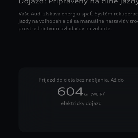
Dojazd: Pripravený na dlhé jazd
Vaše Audi získava energiu späť. Systém rekuperác
jazdy na voľnobeh a dá sa manuálne nastaviť v tr
prostredníctvom ovládačov na volante.
Príjazd do cieľa bez nabíjania. Až do
604
km (WLTP)
5
elektrický dojazd