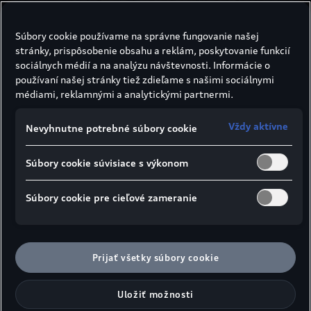
Súbory cookie používame na správne fungovanie našej
stránky, prispôsobenie obsahu a reklám, poskytovanie funkcií
sociálnych médií a na analýzu návštevnosti. Informácie o
1
2
3
používaní našej stránky tiež zdieľame s našimi sociálnymi
médiami, reklamnými a analytickými partnermi.
Vždy aktívne
Nevyhnutne potrebné súbory cookie
Stručný prehľad nosičov.
Súbory cookie súvisiace s výkonom
Pre kompletnú ponuku pre vaše Audi kontaktujte
Súbory cookie pre cieľové zameranie
autorizovaného servisného partnera Audi
.
Prijať všetky súbory cookie
Uložiť možnosti