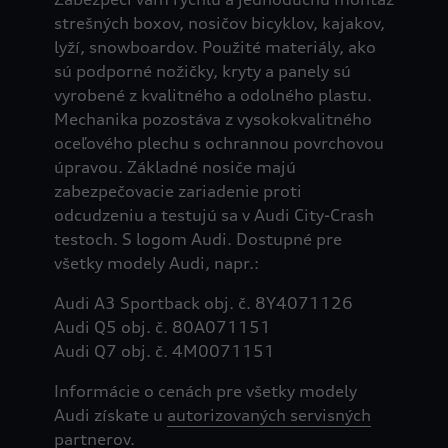
strešných boxov, nosičov bicyklov, kajakov,
lyží, snowboardov. Použité materiály, ako
sú podporné nožičky, kryty a panely sú
vyrobené z kvalitného a odolného plastu.
Mechanika pozostáva z vysokokvalitného
oceľového plechu s ochrannou povrchovou
úpravou. Základné nosiče majú
zabezpečovacie zariadenie proti
odcudzeniu a testujú sa v Audi City-Crash
testoch. S logom Audi. Dostupné pre
všetky modely Audi, napr.:
Audi A3 Sportback obj. č. 8Y4071126
Audi Q5 obj. č. 80A071151
Audi Q7 obj. č. 4M0071151
Informácie o cenách pre všetky modely
Audi získate u
autorizovaných servisných
partnerov
.