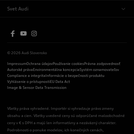
Svet Audi
© 2026 Audi Slovensko
Impressum
Ochrana údajov
Používanie cookies
Právna zodpovednosť
Autorské práva
Environmentálna koncepcia
Systém oznamovateľov
Compliance a integrita
Informácie o bezpečnosti produktu
Vyhlásenie o prístupnosti
EU Data Act
Image & Sensor Data Transmission
Všetky práva vyhradené. Importér si vyhradzuje právo zmeny
obsahu a cien. Všetky uvedené ceny sú odporúčané maloobchodné
ceny v € s DPH a majú len informatívny a nezáväzný charakter.
Podrobnosti o ponuke modelov, ich konečných cenách,