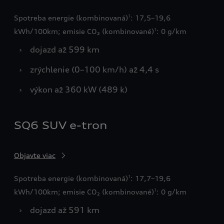
Spotreba energie (kombinovaná)
: 17,5–19,6
1
kWh/100km; emisie CO₂ (kombinované)
: 0 g/km
1
›
dojazd až 599 km
›
zrýchlenie (0–100 km/h) až 4,4 s
›
výkon až 360 kW (489 k)
SQ6 SUV e-tron
Objavte viac
Spotreba energie (kombinovaná)
: 17,7–19,6
1
kWh/100km; emisie CO₂ (kombinované)
: 0 g/km
1
›
dojazd až 591 km