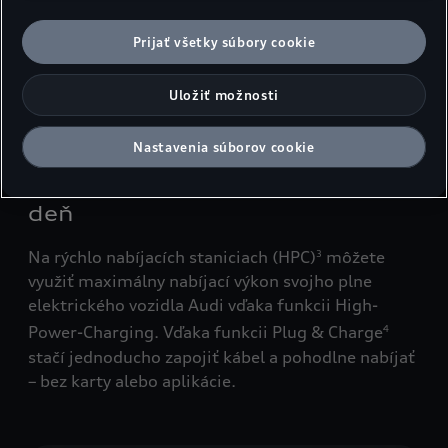
Vaše Audi získava energiu späť. Systém
Prijať všetky súbory cookie
rekuperácie využíva proces brzdenia a jazdy na
voľnobeh a dá sa manuálne nastaviť v troch
Uložiť možnosti
stupňoch prostredníctvom ovládačov na volante.
Nastavenia súborov cookie
Nabíjanie: Energia pre bežný
deň
Na rýchlo nabíjacích staniciach (HPC)
môžete
3
využiť maximálny nabíjací výkon svojho plne
elektrického vozidla Audi vďaka funkcii High-
Power-Charging. Vďaka funkcii Plug & Charge
4
stačí jednoducho zapojiť kábel a pohodlne nabíjať
– bez karty alebo aplikácie.