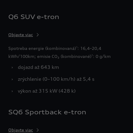
Q6 SUV e-tron
Objavte viac
Spotreba energie (kombinovaná)
: 16,4–20,4
1
kWh/100km; emisie CO₂ (kombinované)
: 0 g/km
1
›
dojazd až 643 km
›
zrýchlenie (0–100 km/h) až 5,4 s
›
výkon až 315 kW (428 k)
SQ6 Sportback e-tron
Objavte viac