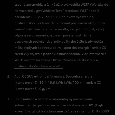
osobné automobily a ľahké úžitkové vozidlá WLTP (Worldwide
Harmonized Light Vehicles Test Procedure, WLTP) podľa
nariadenia (ES) č. 715/2007. Doplnkové vybavenie a
príslušenstvo (prídavné diely, formát pneumatík atď.) môžu
zmeniť príslušné parametre vozidla, ako je hmotnosť, valivý
odpor a aerodynamika, a okrem poveternostných a
dopravných podmienok a individuálneho štýlu jazdy vodiča
môžu ovplyvniť spotrebu paliva, spotrebu energie, emisie CO₂,
elektrický dojazd a jazdné vlastnosti vozidla. Viac informácií o
WLTP nájdete na stránke
https://www.audi.sk/servis-a-
prislusenstvo/audi-service/wltp
Audi Q6 SUV e-tron performance: Spotreba energie
(kombinovaná): 16,4–19,9 kWh kWh/100 km; emisie CO₂
(kombinované): 0 g/km
Doba nabíjania batérie a maximálny výkon nabíjania
jednosmerným prúdom na nabíjacích staniciach HPC (High
Power Charging) boli stanovené v súlade s normou DIN 70080