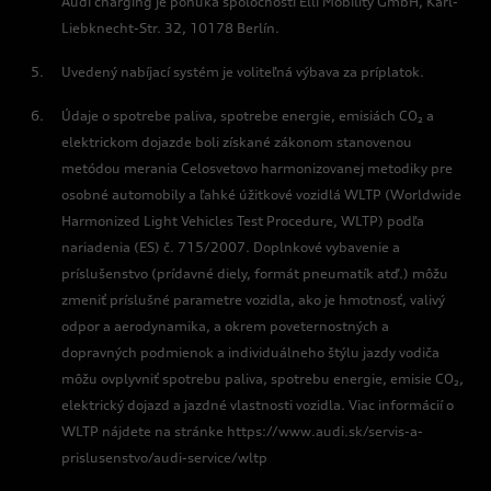
Audi charging je ponuka spoločnosti Elli Mobility GmbH, Karl-
Liebknecht-Str. 32, 10178 Berlín.
Uvedený nabíjací systém je voliteľná výbava za príplatok.
Údaje o spotrebe paliva, spotrebe energie, emisiách CO₂ a
elektrickom dojazde boli získané zákonom stanovenou
metódou merania Celosvetovo harmonizovanej metodiky pre
osobné automobily a ľahké úžitkové vozidlá WLTP (Worldwide
Harmonized Light Vehicles Test Procedure, WLTP) podľa
nariadenia (ES) č. 715/2007. Doplnkové vybavenie a
príslušenstvo (prídavné diely, formát pneumatík atď.) môžu
zmeniť príslušné parametre vozidla, ako je hmotnosť, valivý
odpor a aerodynamika, a okrem poveternostných a
dopravných podmienok a individuálneho štýlu jazdy vodiča
môžu ovplyvniť spotrebu paliva, spotrebu energie, emisie CO₂,
elektrický dojazd a jazdné vlastnosti vozidla. Viac informácií o
WLTP nájdete na stránke https://www.audi.sk/servis-a-
prislusenstvo/audi-service/wltp