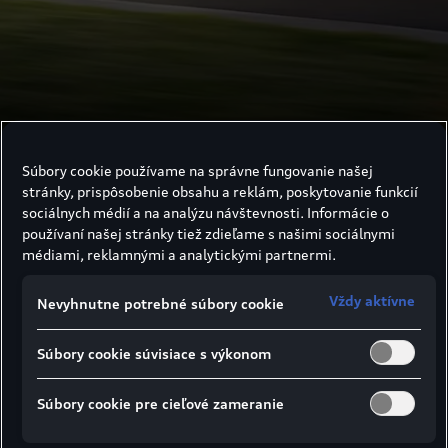
Súbory cookie používame na správne fungovanie našej
stránky, prispôsobenie obsahu a reklám, poskytovanie funkcií
sociálnych médií a na analýzu návštevnosti. Informácie o
Dojazd & nabíjanie
používaní našej stránky tiež zdieľame s našimi sociálnymi
médiami, reklamnými a analytickými partnermi.
Vždy aktívne
Dojazd & nabíjanie
Nevyhnutne potrebné súbory cookie
Súbory cookie súvisiace s výkonom
Súbory cookie pre cieľové zameranie
Dojazd: Pripravený na dlhé
jazdy