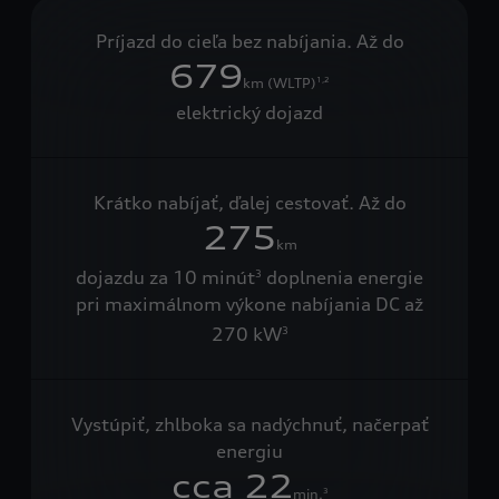
Príjazd do cieľa bez nabíjania. Až do
679
km (WLTP)
1,2
elektrický dojazd
Krátko nabíjať, ďalej cestovať. Až do
275
km
dojazdu za 10 minút
doplnenia energie
3
pri maximálnom výkone nabíjania DC až
270 kW
3
Vystúpiť, zhlboka sa nadýchnuť, načerpať
energiu
cca 22
min.
3