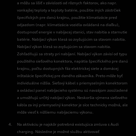
a môžu sa líšiť v závislosti od rôznych faktorov, ako napr.
vonkajšej teploty a teploty batérie, použitie iných zástrčiek
špecifických pre danú krajinu, použitie klimatizácie pred
odjazdom (napr. klimatizácia vozidla ovládaná na diaľku),
dostupnosť energie v nabíjacej stanici, stav nabitia a starnutie
batérie. Nabíjací výkon klesá so zvyšujúcim sa stavom nabitia.
Nabíjací výkon klesá so zvyšujúcim sa stavom nabitia.
Zohľadňujú sa straty pri nabíjaní. Nabíjací výkon závisí od typu
použitého sieťového konektora, napätia špecifického pre danú
krajinu, počtu dostupných fáz elektrickej siete a domácej
inštalácie špecifickej pre daného zákazníka. Preto môže byť
individuálne nižšia. Sieťový kábel s priemyselným konektorom
a ovládací panel nabíjacieho systému sú navzájom zosúladené
a umožňujú určitý nabíjací výkon. Neskoršia výmena sieťového
kábla za iný priemyselný konektor je síce technicky možná, ale
môže viesť k nižšiemu nabíjaciemu výkonu.
Na aktiváciu je najskôr potrebná existujúca zmluva s Audi
charging. Následne je možné službu aktivovať