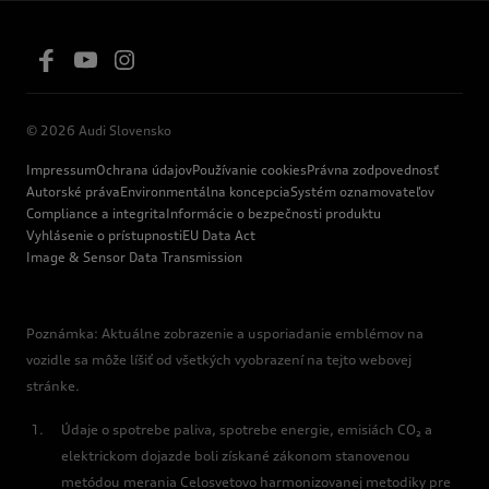
© 2026 Audi Slovensko
Impressum
Ochrana údajov
Používanie cookies
Právna zodpovednosť
Autorské práva
Environmentálna koncepcia
Systém oznamovateľov
Compliance a integrita
Informácie o bezpečnosti produktu
Vyhlásenie o prístupnosti
EU Data Act
Image & Sensor Data Transmission
Poznámka: Aktuálne zobrazenie a usporiadanie emblémov na
vozidle sa môže líšiť od všetkých vyobrazení na tejto webovej
stránke.
Údaje o spotrebe paliva, spotrebe energie, emisiách CO₂ a
elektrickom dojazde boli získané zákonom stanovenou
metódou merania Celosvetovo harmonizovanej metodiky pre