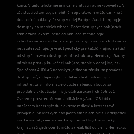
končí. V tejto lehote nie je možné zmluvu riadne vypovedať. V
závislosti od zmluvy s mobilným operátorom môžu vzniknúť
dodatočné náklady. Prístup v celej Európe: Audi charging je
dostupný na mnohých trhoch. Počet dostupných nabíjacích
staníc závisí okrem iného od nabíjacej technológie
zabudovanej vo vozidle. Počet ponúkaných nabíjacích staníc sa
neustále rozširuje, je však špecifický pre každú krajinu a závisí
od stupňa rozvoja dostupnej infraštruktúry. Neexistuje žiadny
nárok na prístup ku každej nabíjacej stanici v danej krajine.
Spoločnosť AUDI AG neposkytuje žiadnu záruku za prevádzku,
dostupnosť, nabíjací výkon a ďalšie vlastnosti nabíjacej
infraštruktúry. Informácie o počte nabíjacích bodov sa
pravidelne aktualizujú, nie je však zaručená ich úplnosť.
Overenie prostredníctvom aplikácie myAudi (QR kód na
nabíjacom bode) vyžaduje aktívne rádiové a internetové
pripojenie. Na všetkých nabíjacích staniciach nie sú k dispozícii
všetky metódy overovania. Ceny v jednotlivých európskych
krajinách sú zjednotené, môžu sa však líšiť od cien v Nemecku.