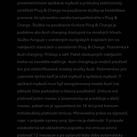
prostredníctvom aplikácie myAudi a príslušný elektronický
certifikát Plug & Charge na používanie služby sa bezdrôtovo
prenesie do vybraného vozidla kompatibilného s Plug &
Charge. Služba na používanie funkcie Plug & Charge je
podobne ako Audi charging dostupná na mnohých trhoch.
Služba funguje v uvedených európskych krajinách len na
nabíjacích staniciach s označením Plug & Charge. Poznámka k
Audi charging: Prístup a sieť: Počet dostupných nabíjacích
bodov sa neustále rozširuje. Audi charging je možné používať
len pre elektrifikované modely značky Audi. Podmienkou pre
uzavretie týchto taríf je účet myAudi a aplikácia myAudi. V
aplikácii myAudi musí byť zaregistrovaný model Audi (na
základe čísla podvozka) a hlavný používateľ. Zmluva má
platnosť jeden mesiac a automaticky sa predlžuje o ďalší
mesiac, pokiaľ nie je vypovedaná do 14 dní pred koncom
individuálnej platnosti zmluvy. Mimoriadne právo na výpoveď,
napr. v prípade úpravy ceny, tým nie je dotknuté. V prípade
oslobodenia od základného poplatku má zmluva pevnú
platnosť 12 mesiacov a po uplynutí tejto doby automaticky